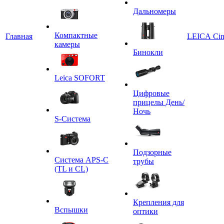
Дальномеры
Компактные
Главная
LEICA Ci
камеры
Бинокли
Leica SOFORT
Цифровые
прицелы День/
Ночь
S-Система
Подзорные
Система APS-C
трубы
(TL и CL)
Крепления для
Вспышки
оптики