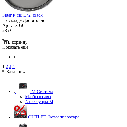
Filter P-cir, E72, black
На складе:
Достаточно
Арт.: 13050
285 €
В корзину
Показать еще
1
2
3
4
Каталог
M-Система
М-объективы
Аксессуары М
OUTLET Фотоаппаратура