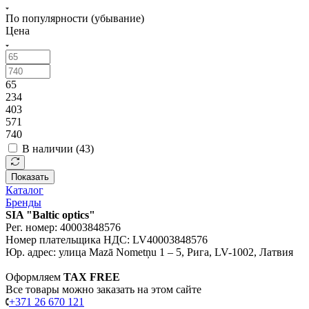
По популярности (убывание)
Цена
65
234
403
571
740
В наличии (
43
)
Показать
Каталог
Бренды
SIA "Baltic optics"
Рег. номер: 40003848576
Номер плательщика НДС: LV40003848576
Юр. адрес: улица Mazā Nometņu 1 – 5, Рига, LV-1002, Латвия
Оформляем
TAX FREE
Все товары можно заказать на этом сайте
+371 26 670 121