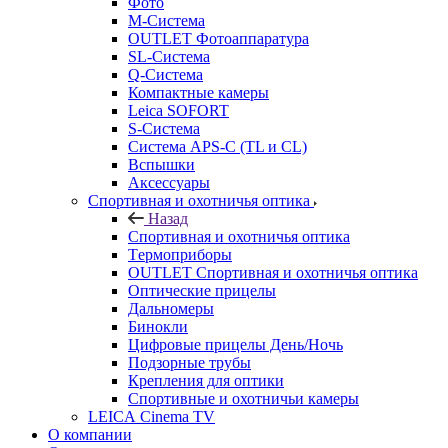
Фото
M-Система
OUTLET Фотоаппаратура
SL-Система
Q-Cистема
Компактные камеры
Leica SOFORT
S-Система
Система APS-C (TL и CL)
Вспышки
Аксессуары
Спортивная и охотничья оптика
Назад
Спортивная и охотничья оптика
Tермоприборы
OUTLET Спортивная и охотничья оптика
Оптические прицелы
Дальномеры
Бинокли
Цифровые прицелы День/Ночь
Подзорные трубы
Крепления для оптики
Спортивные и охотничьи камеры
LEICA Cinema TV
О компании