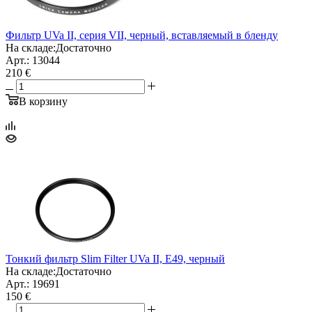
Фильтр UVa II, серия VII, черный, вставляемый в бленду
На складе:
Достаточно
Арт.: 13044
210 €
В корзину
Тонкий фильтр Slim Filter UVa II, E49, черный
На складе:
Достаточно
Арт.: 19691
150 €