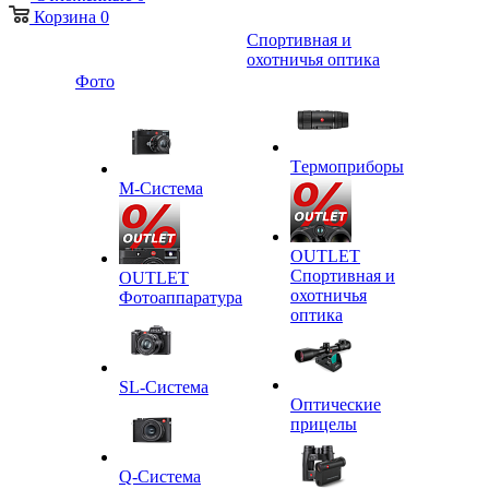
Корзина
0
Спортивная и
охотничья оптика
Фото
Tермоприборы
M-Система
OUTLET
Спортивная и
OUTLET
охотничья
Фотоаппаратура
оптика
SL-Система
Оптические
прицелы
Q-Cистема