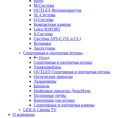
Фото
M-Система
OUTLET Фотоаппаратура
SL-Система
Q-Cистема
Компактные камеры
Leica SOFORT
S-Система
Система APS-C (TL и CL)
Вспышки
Аксессуары
Спортивная и охотничья оптика
Назад
Спортивная и охотничья оптика
Tермоприборы
OUTLET Спортивная и охотничья оптика
Оптические прицелы
Дальномеры
Бинокли
Цифровые прицелы День/Ночь
Подзорные трубы
Крепления для оптики
Спортивные и охотничьи камеры
LEICA Cinema TV
О компании