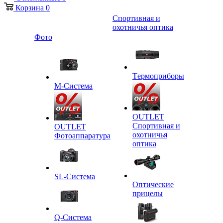
Корзина
0
Спортивная и
охотничья оптика
Фото
Tермоприборы
M-Система
OUTLET
Спортивная и
OUTLET
охотничья
Фотоаппаратура
оптика
SL-Система
Оптические
прицелы
Q-Cистема