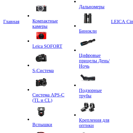
Дальномеры
Компактные
Главная
LEICA Ci
камеры
Бинокли
Leica SOFORT
Цифровые
прицелы День/
Ночь
S-Система
Подзорные
Система APS-C
трубы
(TL и CL)
Крепления для
Вспышки
оптики