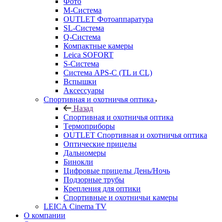
Фото
M-Система
OUTLET Фотоаппаратура
SL-Система
Q-Cистема
Компактные камеры
Leica SOFORT
S-Система
Система APS-C (TL и CL)
Вспышки
Аксессуары
Спортивная и охотничья оптика
Назад
Спортивная и охотничья оптика
Tермоприборы
OUTLET Спортивная и охотничья оптика
Оптические прицелы
Дальномеры
Бинокли
Цифровые прицелы День/Ночь
Подзорные трубы
Крепления для оптики
Спортивные и охотничьи камеры
LEICA Cinema TV
О компании