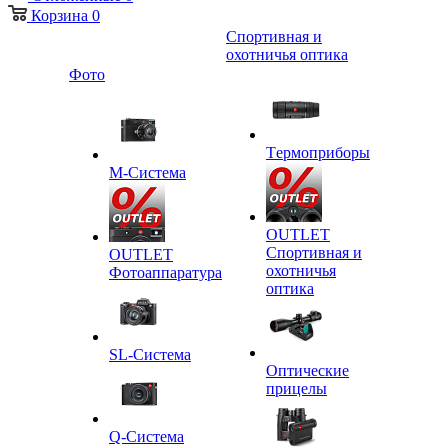
Корзина
0
Спортивная и
охотничья оптика
Фото
Tермоприборы
M-Система
OUTLET
Спортивная и
OUTLET
охотничья
Фотоаппаратура
оптика
SL-Система
Оптические
прицелы
Q-Cистема