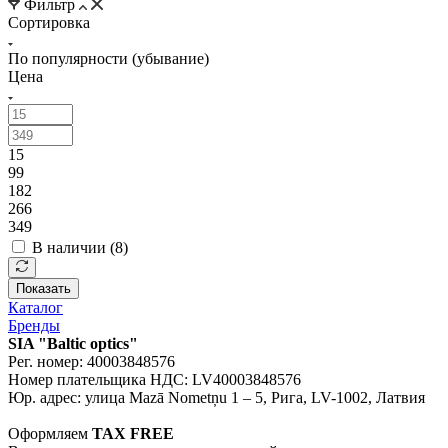
Фильтр
Сортировка
По популярности (убывание)
Цена
15
99
182
266
349
В наличии (
8
)
Показать
Каталог
Бренды
SIA "Baltic optics"
Рег. номер: 40003848576
Номер плательщика НДС: LV40003848576
Юр. адрес: улица Mazā Nometņu 1 – 5, Рига, LV-1002, Латвия
Оформляем
TAX FREE