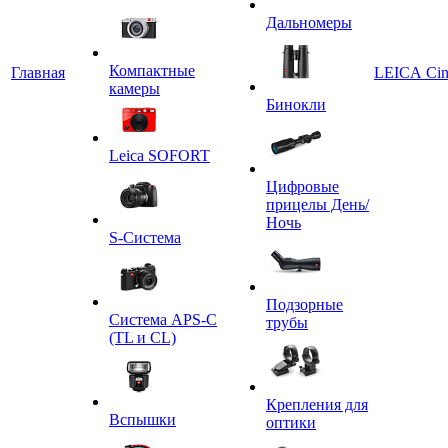
Дальномеры
Компактные
Главная
LEICA Ci
камеры
Бинокли
Leica SOFORT
Цифровые
прицелы День/
Ночь
S-Система
Подзорные
Система APS-C
трубы
(TL и CL)
Крепления для
Вспышки
оптики