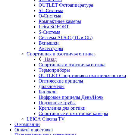
OUTLET Фотоаппаратура
SL-Система
Q-Cистема
Компактные камеры
Leica SOFORT
S-Система
Система APS-C (TL и CL)
Вспышки
Аксессуары
Спортивная и охотничья оптика
Назад
Спортивная и охотничья оптика
Tермоприборы
OUTLET Спортивная и охотничья оптика
Оптические прицелы
Дальномеры
Бинокли
Цифровые прицелы День/Ночь
Подзорные трубы
Крепления для оптики
Спортивные и охотничьи камеры
LEICA Cinema TV
О компании
Оплата и доставка