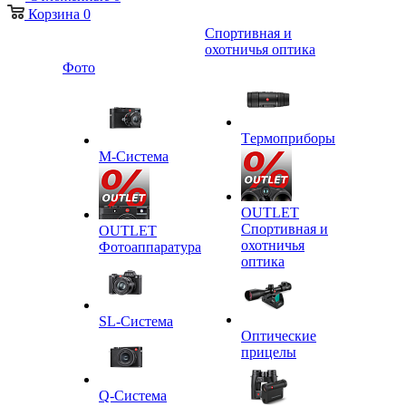
Корзина
0
Спортивная и
охотничья оптика
Фото
Tермоприборы
M-Система
OUTLET
Спортивная и
OUTLET
охотничья
Фотоаппаратура
оптика
SL-Система
Оптические
прицелы
Q-Cистема