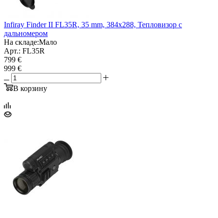
Infiray Finder II FL35R, 35 mm, 384x288, Тепловизор с
дальномером
На складе:
Мало
Арт.: FL35R
799 €
999 €
В корзину