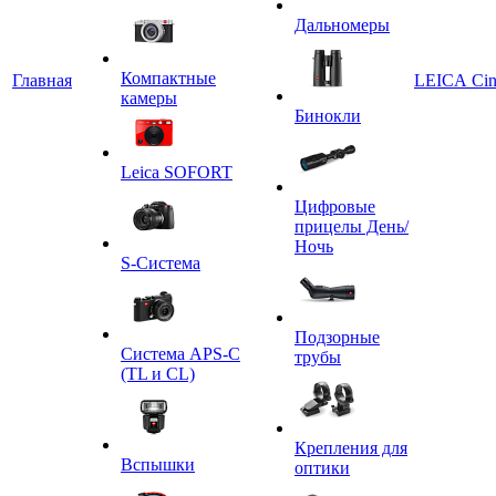
Дальномеры
Компактные
Главная
LEICA Ci
камеры
Бинокли
Leica SOFORT
Цифровые
прицелы День/
Ночь
S-Система
Подзорные
Система APS-C
трубы
(TL и CL)
Крепления для
Вспышки
оптики