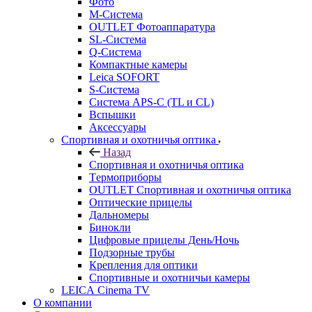
Фото
M-Система
OUTLET Фотоаппаратура
SL-Система
Q-Cистема
Компактные камеры
Leica SOFORT
S-Система
Система APS-C (TL и CL)
Вспышки
Аксессуары
Спортивная и охотничья оптика
Назад
Спортивная и охотничья оптика
Tермоприборы
OUTLET Спортивная и охотничья оптика
Оптические прицелы
Дальномеры
Бинокли
Цифровые прицелы День/Ночь
Подзорные трубы
Крепления для оптики
Спортивные и охотничьи камеры
LEICA Cinema TV
О компании