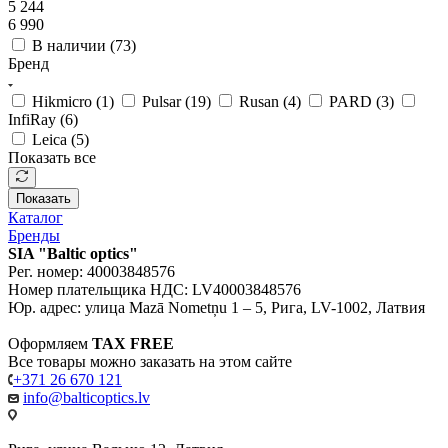
5 244
6 990
В наличии (
73
)
Бренд
Hikmicro (
1
)
Pulsar (
19
)
Rusan (
4
)
PARD (
3
)
InfiRay (
6
)
Leica (
5
)
Показать все
Показать
Каталог
Бренды
SIA "Baltic optics"
Рег. номер: 40003848576
Номер плательщика НДС: LV40003848576
Юр. адрес: улица Mazā Nometņu 1 – 5, Рига, LV-1002, Латвия
Оформляем
TAX FREE
Все товары можно заказать на этом сайте
+371 26 670 121
info@balticoptics.lv