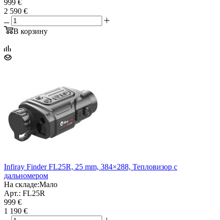
999 €
2 590 €
В корзину
Infiray Finder FL25R, 25 mm, 384×288, Тепловизор с
дальномером
На складе:
Мало
Арт.: FL25R
999 €
1 190 €