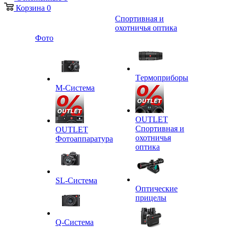
Корзина
0
Спортивная и
охотничья оптика
Фото
Tермоприборы
M-Система
OUTLET
Спортивная и
OUTLET
охотничья
Фотоаппаратура
оптика
SL-Система
Оптические
прицелы
Q-Cистема