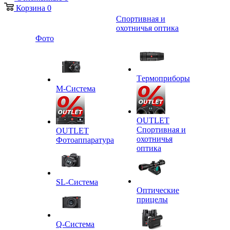
Корзина
0
Спортивная и
охотничья оптика
Фото
Tермоприборы
M-Система
OUTLET
Спортивная и
OUTLET
охотничья
Фотоаппаратура
оптика
SL-Система
Оптические
прицелы
Q-Cистема