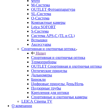
Фото
M-Система
OUTLET Фотоаппаратура
SL-Система
Q-Cистема
Компактные камеры
Leica SOFORT
S-Система
Система APS-C (TL и CL)
Вспышки
Аксессуары
Спортивная и охотничья оптика
Назад
Спортивная и охотничья оптика
Tермоприборы
OUTLET Спортивная и охотничья оптика
Оптические прицелы
Дальномеры
Бинокли
Цифровые прицелы День/Ночь
Подзорные трубы
Крепления для оптики
Спортивные и охотничьи камеры
LEICA Cinema TV
О компании