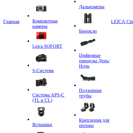
Дальномеры
Компактные
Главная
LEICA Ci
камеры
Бинокли
Leica SOFORT
Цифровые
прицелы День/
Ночь
S-Система
Подзорные
Система APS-C
трубы
(TL и CL)
Крепления для
Вспышки
оптики