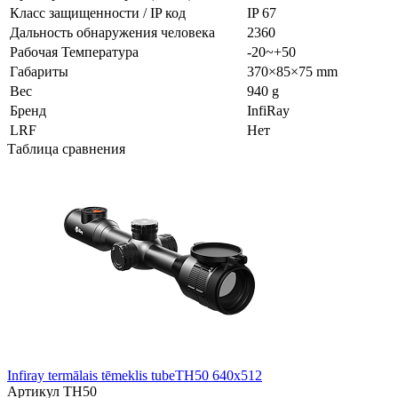
Класс защищенности / IP код
IP 67
Дальность обнаружения человека
2360
Рабочая Температура
-20~+50
Габариты
370×85×75 mm
Вес
940 g
Бренд
InfiRay
LRF
Нет
Таблица сравнения
Infiray termālais tēmeklis tubeTH50 640x512
Артикул
TH50