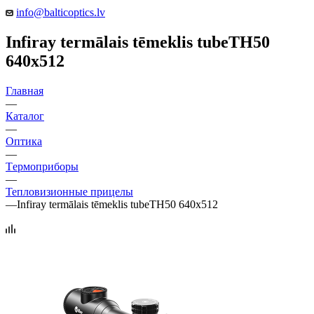
info@balticoptics.lv
Infiray termālais tēmeklis tubeTH50
640x512
Главная
—
Каталог
—
Оптика
—
Tермоприборы
—
Тепловизионные прицелы
—
Infiray termālais tēmeklis tubeTH50 640x512