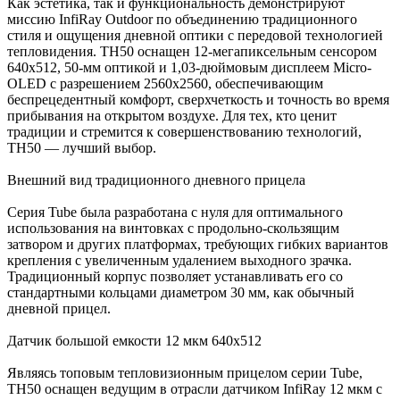
Как эстетика, так и функциональность демонстрируют
миссию InfiRay Outdoor по объединению традиционного
стиля и ощущения дневной оптики с передовой технологией
тепловидения. TH50 оснащен 12-мегапиксельным сенсором
640x512, 50-мм оптикой и 1,03-дюймовым дисплеем Micro-
OLED с разрешением 2560x2560, обеспечивающим
беспрецедентный комфорт, сверхчеткость и точность во время
прибывания на открытом воздухе. Для тех, кто ценит
традиции и стремится к совершенствованию технологий,
TH50 — лучший выбор.
Внешний вид традиционного дневного прицела
Серия Tube была разработана с нуля для оптимального
использования на винтовках с продольно-скользящим
затвором и других платформах, требующих гибких вариантов
крепления с увеличенным удалением выходного зрачка.
Традиционный корпус позволяет устанавливать его со
стандартными кольцами диаметром 30 мм, как обычный
дневной прицел.
Датчик большой емкости 12 мкм 640x512
Являясь топовым тепловизионным прицелом серии Tube,
TH50 оснащен ведущим в отрасли датчиком InfiRay 12 мкм с