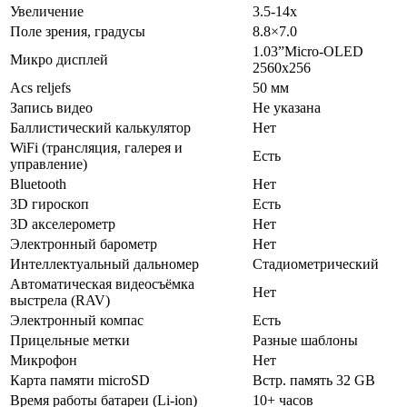
Увеличение
3.5-14x
Поле зрения, градусы
8.8×7.0
1.03”Micro-OLED
Микро дисплей
2560x256
Acs reljefs
50 мм
Запись видео
Не указана
Баллистический калькулятор
Нет
WiFi (трансляция, галерея и
Есть
управление)
Bluetooth
Нет
3D гироскоп
Есть
3D акселерометр
Нет
Электронный барометр
Нет
Интеллектуальный дальномер
Стадиометрический
Автоматическая видеосъёмка
Нет
выстрела (RAV)
Электронный компас
Есть
Прицельные метки
Разные шаблоны
Микрофон
Нет
Карта памяти microSD
Встр. память 32 GB
Время работы батареи (Li-ion)
10+ часов