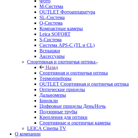
Фото
M-Система
OUTLET Фотоаппаратура
SL-Система
Q-Cистема
Компактные камеры
Leica SOFORT
S-Система
Система APS-C (TL и CL)
Вспышки
Аксессуары
Спортивная и охотничья оптика
Назад
Спортивная и охотничья оптика
Tермоприборы
OUTLET Спортивная и охотничья оптика
Оптические прицелы
Дальномеры
Бинокли
Цифровые прицелы День/Ночь
Подзорные трубы
Крепления для оптики
Спортивные и охотничьи камеры
LEICA Cinema TV
О компании