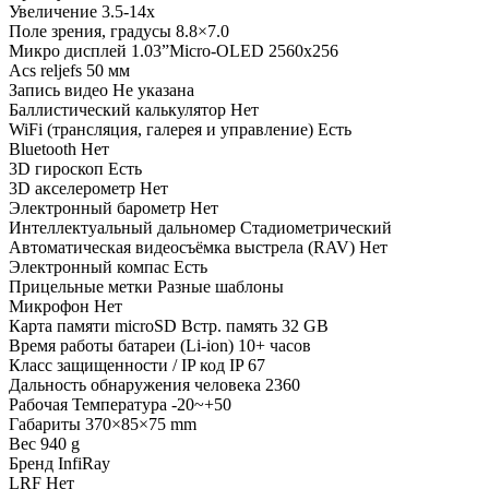
Увеличение
3.5-14x
Поле зрения, градусы
8.8×7.0
Микро дисплей
1.03”Micro-OLED 2560x256
Acs reljefs
50 мм
Запись видео
Не указана
Баллистический калькулятор
Нет
WiFi (трансляция, галерея и управление)
Есть
Bluetooth
Нет
3D гироскоп
Есть
3D акселерометр
Нет
Электронный барометр
Нет
Интеллектуальный дальномер
Стадиометрический
Автоматическая видеосъёмка выстрела (RAV)
Нет
Электронный компас
Есть
Прицельные метки
Разные шаблоны
Микрофон
Нет
Карта памяти microSD
Встр. память 32 GB
Время работы батареи (Li-ion)
10+ часов
Класс защищенности / IP код
IP 67
Дальность обнаружения человека
2360
Рабочая Температура
-20~+50
Габариты
370×85×75 mm
Вес
940 g
Бренд
InfiRay
LRF
Нет