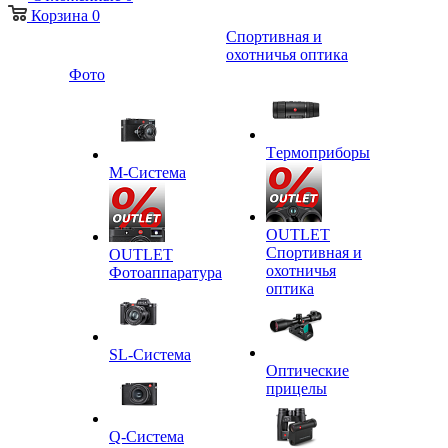
Корзина
0
Спортивная и
охотничья оптика
Фото
Tермоприборы
M-Система
OUTLET
Спортивная и
OUTLET
охотничья
Фотоаппаратура
оптика
SL-Система
Оптические
прицелы
Q-Cистема