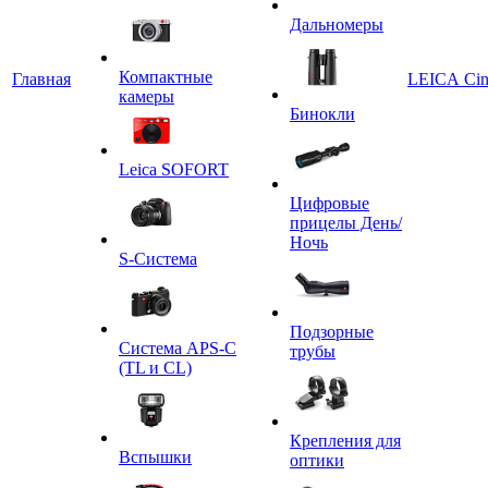
Дальномеры
Компактные
Главная
LEICA Ci
камеры
Бинокли
Leica SOFORT
Цифровые
прицелы День/
Ночь
S-Система
Подзорные
Система APS-C
трубы
(TL и CL)
Крепления для
Вспышки
оптики