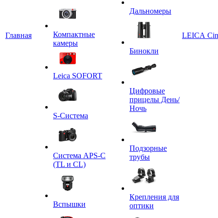
Дальномеры
Компактные
Главная
LEICA Ci
камеры
Бинокли
Leica SOFORT
Цифровые
прицелы День/
Ночь
S-Система
Подзорные
Система APS-C
трубы
(TL и CL)
Крепления для
Вспышки
оптики