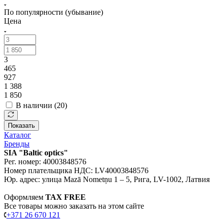
По популярности (убывание)
Цена
3
465
927
1 388
1 850
В наличии (
20
)
Показать
Каталог
Бренды
SIA "Baltic optics"
Рег. номер: 40003848576
Номер плательщика НДС: LV40003848576
Юр. адрес: улица Mazā Nometņu 1 – 5, Рига, LV-1002, Латвия
Оформляем
TAX FREE
Все товары можно заказать на этом сайте
+371 26 670 121