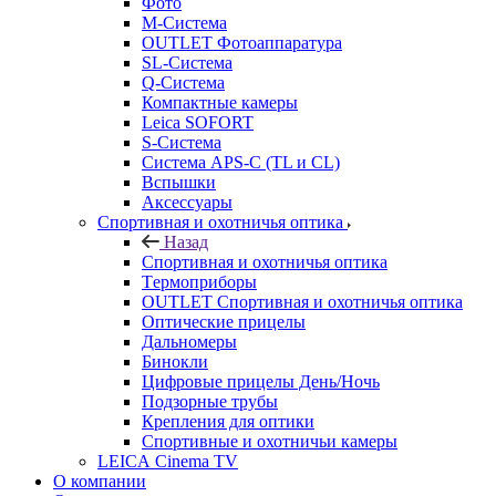
Фото
M-Система
OUTLET Фотоаппаратура
SL-Система
Q-Cистема
Компактные камеры
Leica SOFORT
S-Система
Система APS-C (TL и CL)
Вспышки
Аксессуары
Спортивная и охотничья оптика
Назад
Спортивная и охотничья оптика
Tермоприборы
OUTLET Спортивная и охотничья оптика
Оптические прицелы
Дальномеры
Бинокли
Цифровые прицелы День/Ночь
Подзорные трубы
Крепления для оптики
Спортивные и охотничьи камеры
LEICA Cinema TV
О компании