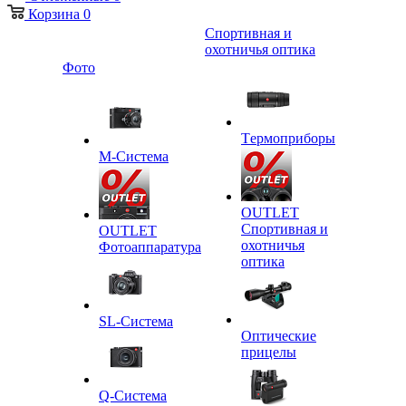
Корзина
0
Спортивная и
охотничья оптика
Фото
Tермоприборы
M-Система
OUTLET
Спортивная и
OUTLET
охотничья
Фотоаппаратура
оптика
SL-Система
Оптические
прицелы
Q-Cистема