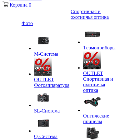
Корзина
0
Спортивная и
охотничья оптика
Фото
Tермоприборы
M-Система
OUTLET
Спортивная и
OUTLET
охотничья
Фотоаппаратура
оптика
SL-Система
Оптические
прицелы
Q-Cистема