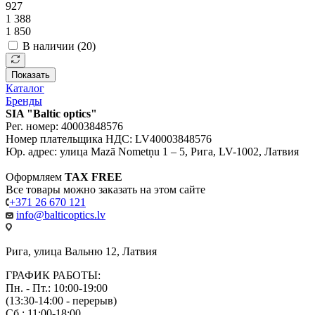
927
1 388
1 850
В наличии (
20
)
Показать
Каталог
Бренды
SIA "Baltic optics"
Рег. номер: 40003848576
Номер плательщика НДС: LV40003848576
Юр. адрес: улица Mazā Nometņu 1 – 5, Рига, LV-1002, Латвия
Оформляем
TAX FREE
Все товары можно заказать на этом сайте
+371 26 670 121
info@balticoptics.lv
Рига, улица Вальню 12, Латвия
ГРАФИК РАБОТЫ:
Пн. - Пт.: 10:00-19:00
(13:30-14:00 - перерыв)
Сб.: 11:00-18:00