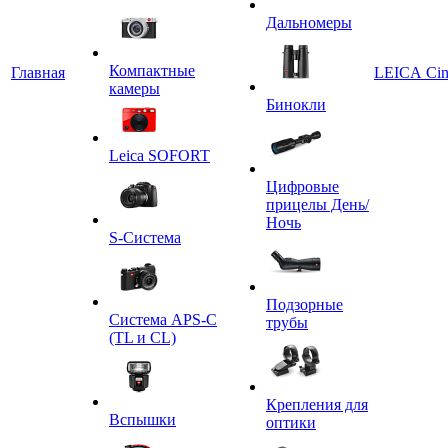
Дальномеры
Компактные
Главная
LEICA Ci
камеры
Бинокли
Leica SOFORT
Цифровые
прицелы День/
Ночь
S-Система
Подзорные
Система APS-C
трубы
(TL и CL)
Крепления для
Вспышки
оптики