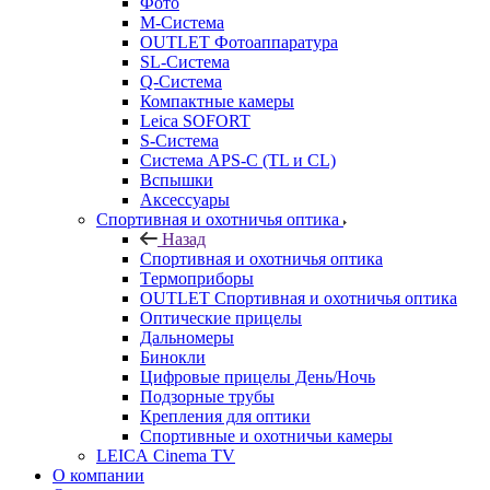
Фото
M-Система
OUTLET Фотоаппаратура
SL-Система
Q-Cистема
Компактные камеры
Leica SOFORT
S-Система
Система APS-C (TL и CL)
Вспышки
Аксессуары
Спортивная и охотничья оптика
Назад
Спортивная и охотничья оптика
Tермоприборы
OUTLET Спортивная и охотничья оптика
Оптические прицелы
Дальномеры
Бинокли
Цифровые прицелы День/Ночь
Подзорные трубы
Крепления для оптики
Спортивные и охотничьи камеры
LEICA Cinema TV
О компании