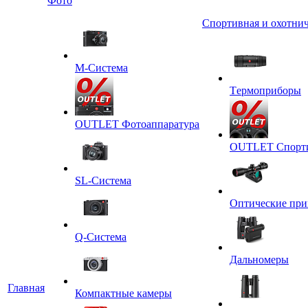
Фото
Спортивная и охотнич
M-Система
Tермоприборы
OUTLET Фотоаппаратура
OUTLET Спортив
SL-Система
Оптические пр
Q-Cистема
Дальномеры
Главная
Компактные камеры