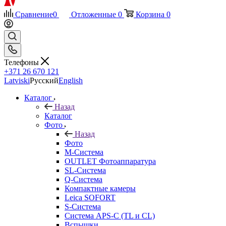
Сравнение
0
Отложенные
0
Корзина
0
Телефоны
+371 26 670 121
Latviski
Русский
English
Каталог
Назад
Каталог
Фото
Назад
Фото
M-Система
OUTLET Фотоаппаратура
SL-Система
Q-Cистема
Компактные камеры
Leica SOFORT
S-Система
Система APS-C (TL и CL)
Вспышки