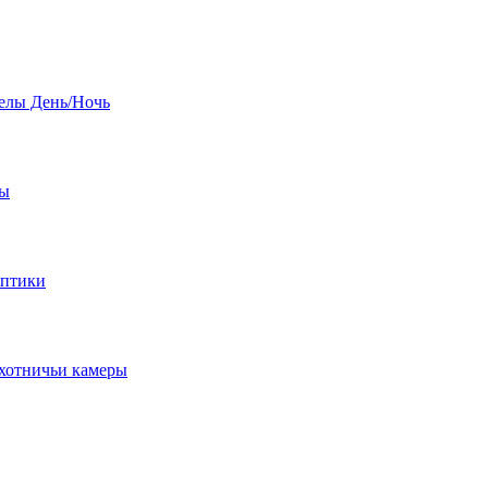
елы День/Ночь
бы
оптики
хотничьи камеры