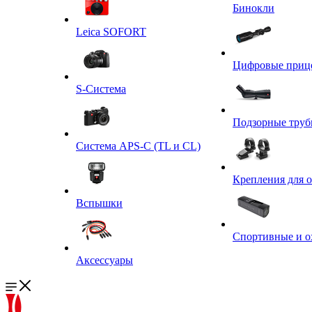
Бинокли
Leica SOFORT
Цифровые приц
S-Система
Подзорные тру
Система APS-C (TL и CL)
Крепления для 
Вспышки
Спортивные и о
Аксессуары