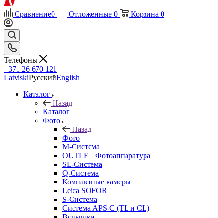
Сравнение
0
Отложенные
0
Корзина
0
Телефоны
+371 26 670 121
Latviski
Русский
English
Каталог
Назад
Каталог
Фото
Назад
Фото
M-Система
OUTLET Фотоаппаратура
SL-Система
Q-Cистема
Компактные камеры
Leica SOFORT
S-Система
Система APS-C (TL и CL)
Вспышки