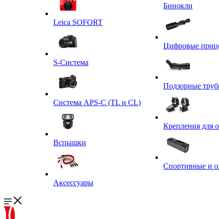
Бинокли
Leica SOFORT
Цифровые приц
S-Система
Подзорные тру
Система APS-C (TL и CL)
Крепления для 
Вспышки
Спортивные и о
Аксессуары