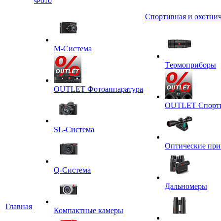
Фото
Спортивная и охотнич
M-Система
Tермоприборы
OUTLET Фотоаппаратура
OUTLET Спортив
SL-Система
Оптические пр
Q-Cистема
Дальномеры
Главная
Компактные камеры