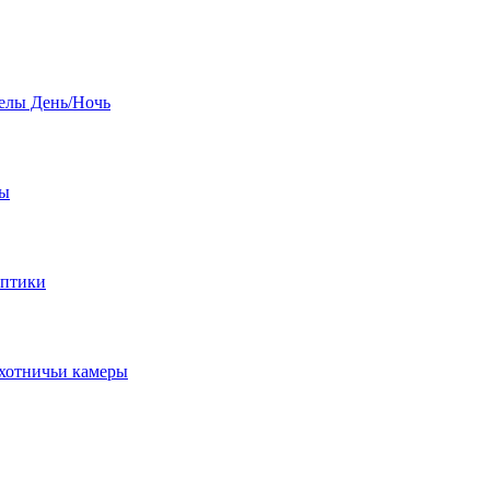
елы День/Ночь
бы
оптики
хотничьи камеры