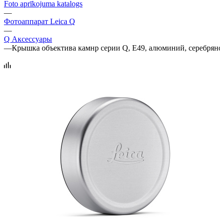
Foto aprīkojuma katalogs
—
Фотоаппарат Leica Q
—
Q Аксессуары
—
Крышка объектива камнр серии Q, E49, алюминий, серебрян