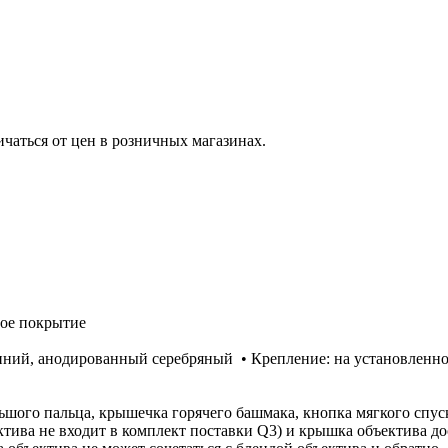
ичаться от цен в розничных магазинах.
ное покрытие
миний, анодированный серебряный • Крепление: на установленно
шого пальца, крышечка горячего башмака, кнопка мягкого спуск
ктива не входит в комплект поставки Q3) и крышка объектива д