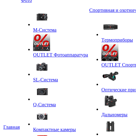
Фото
Спортивная и охотнич
M-Система
Tермоприборы
OUTLET Фотоаппаратура
OUTLET Спортив
SL-Система
Оптические пр
Q-Cистема
Дальномеры
Главная
Компактные камеры