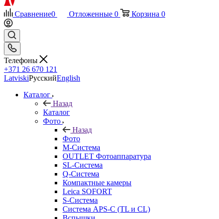
Сравнение
0
Отложенные
0
Корзина
0
Телефоны
+371 26 670 121
Latviski
Русский
English
Каталог
Назад
Каталог
Фото
Назад
Фото
M-Система
OUTLET Фотоаппаратура
SL-Система
Q-Cистема
Компактные камеры
Leica SOFORT
S-Система
Система APS-C (TL и CL)
Вспышки