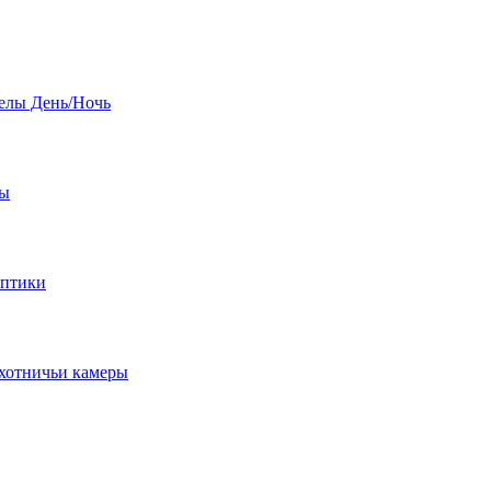
елы День/Ночь
бы
оптики
хотничьи камеры