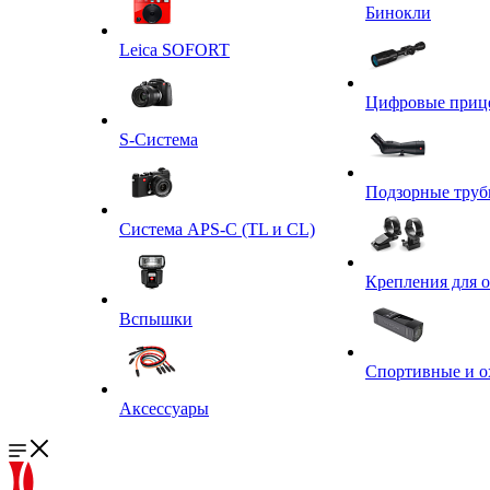
Бинокли
Leica SOFORT
Цифровые приц
S-Система
Подзорные тру
Система APS-C (TL и CL)
Крепления для 
Вспышки
Спортивные и о
Аксессуары