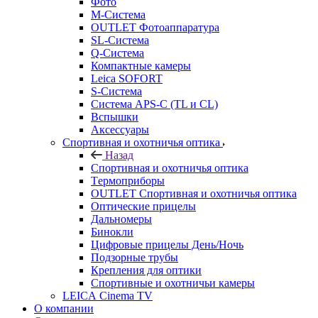
Фото
M-Система
OUTLET Фотоаппаратура
SL-Система
Q-Cистема
Компактные камеры
Leica SOFORT
S-Система
Система APS-C (TL и CL)
Вспышки
Аксессуары
Спортивная и охотничья оптика
Назад
Спортивная и охотничья оптика
Tермоприборы
OUTLET Спортивная и охотничья оптика
Оптические прицелы
Дальномеры
Бинокли
Цифровые прицелы День/Ночь
Подзорные трубы
Крепления для оптики
Спортивные и охотничьи камеры
LEICA Cinema TV
О компании