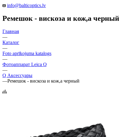
info@balticoptics.lv
Ремешок - вискоза и кож,а черный
Главная
—
Каталог
—
Foto aprīkojuma katalogs
—
Фотоаппарат Leica Q
—
Q Аксессуары
—
Ремешок - вискоза и кож,а черный