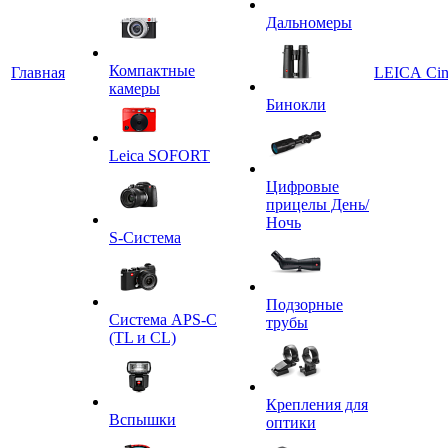
Дальномеры
Компактные
Главная
LEICA Ci
камеры
Бинокли
Leica SOFORT
Цифровые
прицелы День/
Ночь
S-Система
Подзорные
Система APS-C
трубы
(TL и CL)
Крепления для
Вспышки
оптики