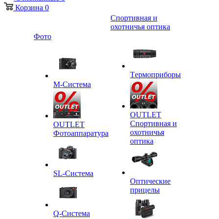
Корзина
0
Спортивная и
охотничья оптика
Фото
Tермоприборы
M-Система
OUTLET
Спортивная и
OUTLET
охотничья
Фотоаппаратура
оптика
SL-Система
Оптические
прицелы
Q-Cистема