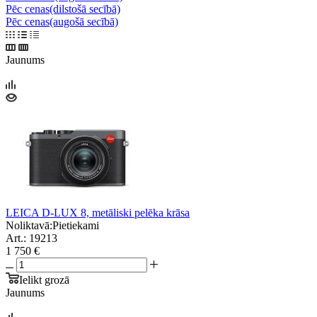
Pēc cenas(dilstošā secībā)
Pēc cenas(augošā secībā)
Jaunums
LEICA D-LUX 8, metāliski pelēka krāsa
Noliktavā:
Pietiekami
Art.: 19213
1 750 €
Ielikt grozā
Jaunums