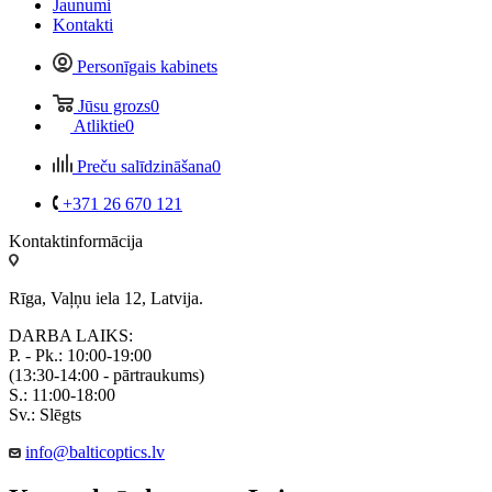
Jaunumi
Kontakti
Personīgais kabinets
Jūsu grozs
0
Atliktie
0
Preču salīdzināšana
0
+371 26 670 121
Kontaktinformācija
Rīga, Vaļņu iela 12, Latvija.
DARBA LAIKS:
P. - Pk.: 10:00-19:00
(13:30-14:00 - pārtraukums)
S.: 11:00-18:00
Sv.: Slēgts
info@balticoptics.lv