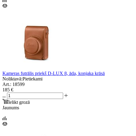
Kameras futrālis priekš D-LUX 8, āda, konjaka krāsā
Noliktavā:
Pietiekami
Art.: 18599
185 €
Ielikt grozā
Jaunums