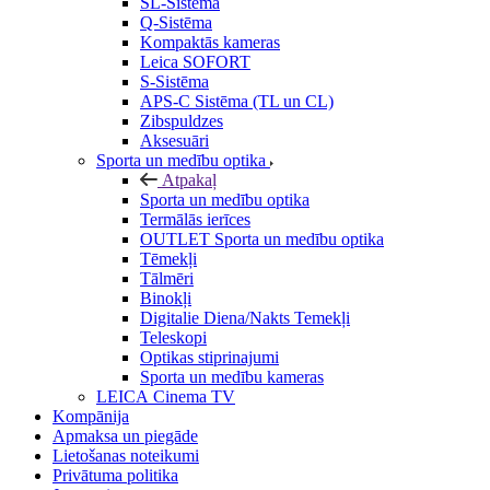
SL-Sistēma
Q-Sistēma
Kompaktās kameras
Leica SOFORT
S-Sistēma
APS-C Sistēma (TL un CL)
Zibspuldzes
Aksesuāri
Sporta un medību optika
Atpakaļ
Sporta un medību optika
Termālās ierīces
OUTLET Sporta un medību optika
Tēmekļi
Tālmēri
Binokļi
Digitalie Diena/Nakts Temekļi
Teleskopi
Optikas stiprinajumi
Sporta un medību kameras
LEICA Cinema TV
Kompānija
Apmaksa un piegāde
Lietošanas noteikumi
Privātuma politika