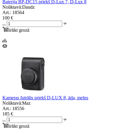
Baterija BP-DC15 priekš D-Lux 7, D-Lux 8
Noliktavā:
Daudz
Art.: 18564
100 €
Ielikt grozā
Kameras futrālis priekš D-LUX 8, āda, melns
Noliktavā:
Maz
Art.: 18556
185 €
Ielikt grozā