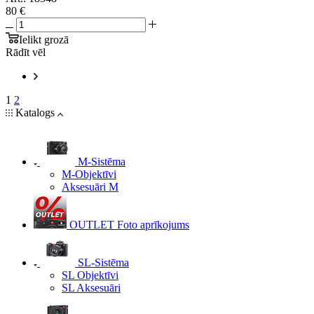
80 €
Ielikt grozā
Rādīt vēl
1
2
Katalogs
M-Sistēma
M-Objektīvi
Aksesuāri M
OUTLET Foto aprīkojums
SL-Sistēma
SL Objektīvi
SL Aksesuāri