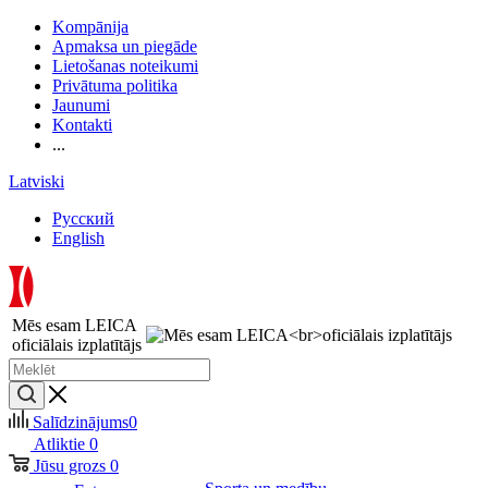
Kompānija
Apmaksa un piegāde
Lietošanas noteikumi
Privātuma politika
Jaunumi
Kontakti
...
Latviski
Русский
English
Mēs esam LEICA
oficiālais izplatītājs
Salīdzinājums
0
Atliktie
0
Jūsu grozs
0