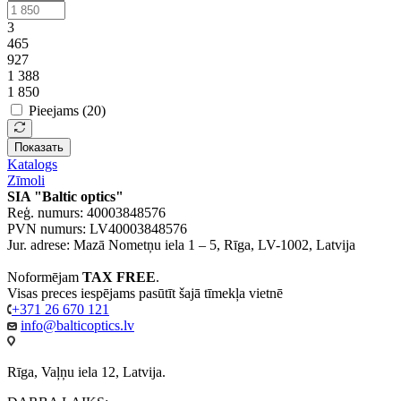
3
465
927
1 388
1 850
Pieejams (
20
)
Показать
Katalogs
Zīmoli
SIA "Baltic optics"
Reģ. numurs: 40003848576
PVN numurs: LV40003848576
Jur. adrese: Mazā Nometņu iela 1 – 5, Rīga, LV-1002, Latvija
Noformējam
TAX FREE
.
Visas preces iespējams pasūtīt šajā tīmekļa vietnē
+371 26 670 121
info@balticoptics.lv
Rīga, Vaļņu iela 12, Latvija.