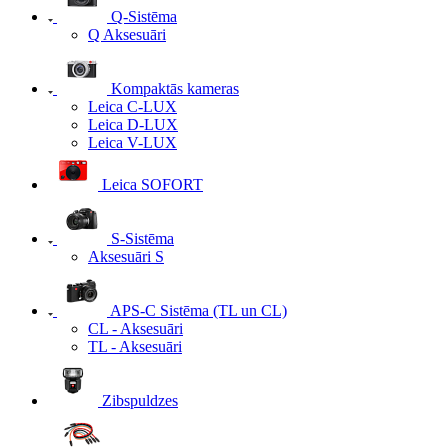
Q-Sistēma
Q Aksesuāri
Kompaktās kameras
Leica C-LUX
Leica D-LUX
Leica V-LUX
Leica SOFORT
S-Sistēma
Aksesuāri S
APS-C Sistēma (TL un CL)
CL - Aksesuāri
TL - Aksesuāri
Zibspuldzes