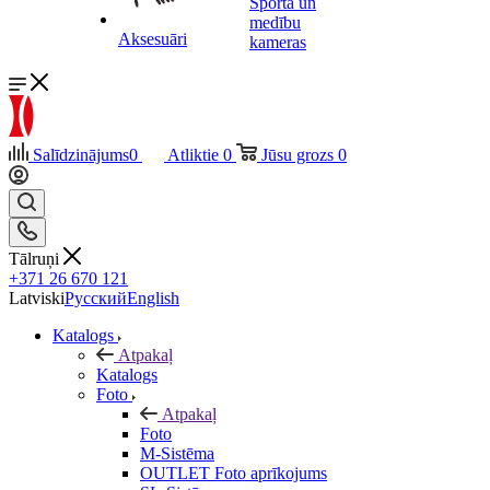
Sporta un
medību
Aksesuāri
kameras
Salīdzinājums
0
Atliktie
0
Jūsu grozs
0
Tālruņi
+371 26 670 121
Latviski
Русский
English
Katalogs
Atpakaļ
Katalogs
Foto
Atpakaļ
Foto
M-Sistēma
OUTLET Foto aprīkojums