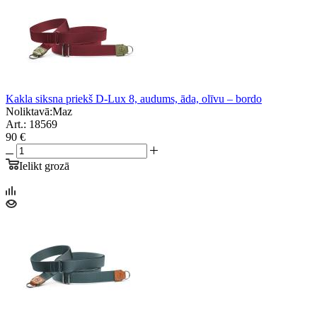
Kakla siksna priekš D-Lux 8, audums, āda, olīvu – bordo
Noliktavā:
Maz
Art.: 18569
90 €
Ielikt grozā