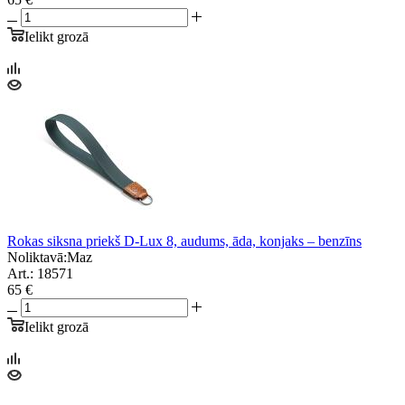
Ielikt grozā
Rokas siksna priekš D-Lux 8, audums, āda, konjaks – benzīns
Noliktavā:
Maz
Art.: 18571
65 €
Ielikt grozā