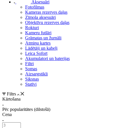
Aksesuāri
Fotofilmas
Kameras rezerves daļas
Zīmola aksesuāri
Objektīvu rezerves daļas
Rokturi
Kameru futlāri
Grāmatas un žurnāli
Atmiņu kartes
Lādētāji un kabeļi
Leica Sofort
Akumulatori un baterijas
Filtri
Somas
Aizsargstikli
Siksnas
Statīvi
Filtrs
Kārtošana
Pēc popularitātes (dilstošā)
Cena