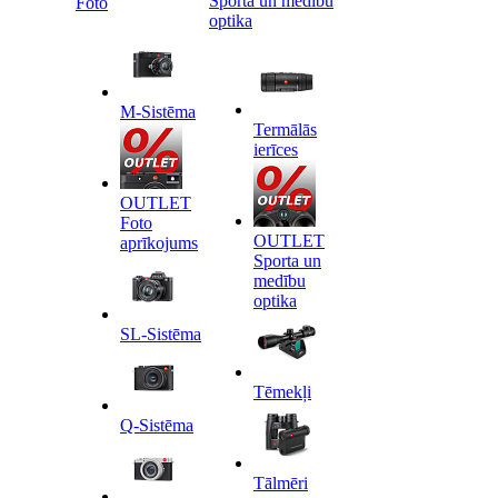
Sporta un medību
Foto
optika
M-Sistēma
Termālās
ierīces
OUTLET
Foto
OUTLET
aprīkojums
Sporta un
medību
optika
SL-Sistēma
Tēmekļi
Q-Sistēma
Tālmēri