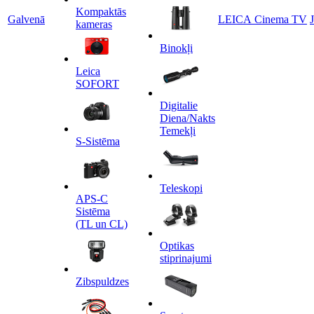
Kompaktās
Galvenā
LEICA Cinema TV
kameras
Binokļi
Leica
SOFORT
Digitalie
Diena/Nakts
Temekļi
S-Sistēma
Teleskopi
APS-C
Sistēma
(TL un CL)
Optikas
stiprinajumi
Zibspuldzes