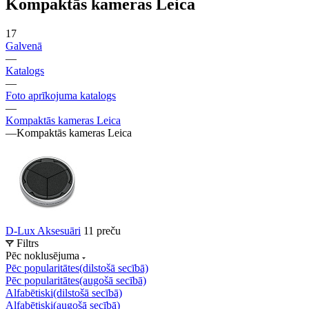
Kompaktās kameras Leica
17
Galvenā
—
Katalogs
—
Foto aprīkojuma katalogs
—
Kompaktās kameras Leica
—
Kompaktās kameras Leica
D-Lux Aksesuāri
11 preču
Filtrs
Pēc noklusējuma
Pēc popularitātes(dilstošā secībā)
Pēc popularitātes(augošā secībā)
Alfabētiski(dilstošā secībā)
Alfabētiski(augošā secībā)