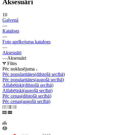
Aksesuāri
10
Galvenā
—
Katalogs
—
Foto aprīkojuma katalogs
—
Aksesuāri
—
Aksesuāri
Filtrs
Pēc noklusējuma
Pēc popularitātes(dilstošā secībā)
Pēc popularitātes(augošā secībā)
Alfabētiski(dilstošā secībā)
Alfabētiski(augošā secībā)
Pēc cenas(dilstošā secībā)
Pēc cenas(augošā secībā)