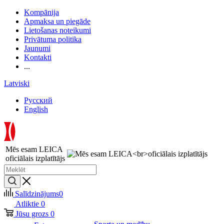
Kompānija
Apmaksa un piegāde
Lietošanas noteikumi
Privātuma politika
Jaunumi
Kontakti
...
Latviski
Русский
English
Mēs esam LEICA
oficiālais izplatītājs
Salīdzinājums
0
Atliktie
0
Jūsu grozs
0