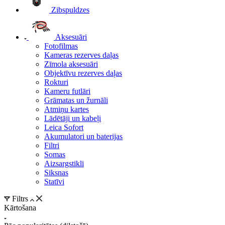
Zibspuldzes
Aksesuāri
Fotofilmas
Kameras rezerves daļas
Zīmola aksesuāri
Objektīvu rezerves daļas
Rokturi
Kameru futlāri
Grāmatas un žurnāli
Atmiņu kartes
Lādētāji un kabeļi
Leica Sofort
Akumulatori un baterijas
Filtri
Somas
Aizsargstikli
Siksnas
Statīvi
Filtrs
Kārtošana