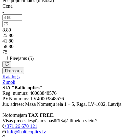
Pēc popularitātes (dilstošā)
Cena
8.80
25.80
41.80
58.80
75
Pieejams (
5
)
Показать
Katalogs
Zīmoli
SIA "Baltic optics"
Reģ. numurs: 40003848576
PVN numurs: LV40003848576
Jur. adrese: Mazā Nometņu iela 1 – 5, Rīga, LV-1002, Latvija
Noformējam
TAX FREE
.
Visas preces iespējams pasūtīt šajā tīmekļa vietnē
+371 26 670 121
info@balticoptics.lv