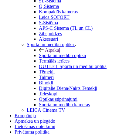
SL-Sistēma
Q-Sistēma
Kompaktās kameras
Leica SOFORT
S-Sistēma
APS-C Sistēma (TL un CL)
Zibspuldzes
Aksesuāri
Sporta un medību optika
Atpakaļ
Sporta un medību optika
Termālās ierīces
OUTLET Sporta un medību optika
Tēmekļi
Tālmēri
Binokļi
Digitalie Diena/Nakts Temekļi
Teleskopi
Optikas stiprinajumi
Sporta un medību kameras
LEICA Cinema TV
Kompānija
Apmaksa un piegāde
Lietošanas noteikumi
Privātuma politika