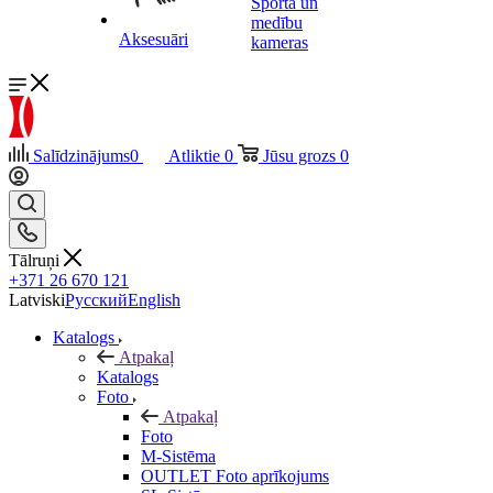
Sporta un
medību
Aksesuāri
kameras
Salīdzinājums
0
Atliktie
0
Jūsu grozs
0
Tālruņi
+371 26 670 121
Latviski
Русский
English
Katalogs
Atpakaļ
Katalogs
Foto
Atpakaļ
Foto
M-Sistēma
OUTLET Foto aprīkojums