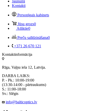
Jaunumi
Kontakti
Personīgais kabinets
Jūsu grozs
0
Atliktie
0
Preču salīdzināšana
0
+371 26 670 121
Kontaktinformācija
Rīga, Vaļņu iela 12, Latvija.
DARBA LAIKS:
P. - Pk.: 10:00-19:00
(13:30-14:00 - pārtraukums)
S.: 11:00-18:00
Sv.: Slēgts
info@balticoptics.lv