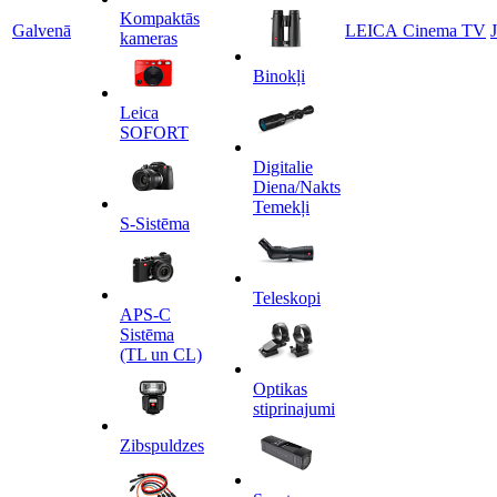
Kompaktās
Galvenā
LEICA Cinema TV
kameras
Binokļi
Leica
SOFORT
Digitalie
Diena/Nakts
Temekļi
S-Sistēma
Teleskopi
APS-C
Sistēma
(TL un CL)
Optikas
stiprinajumi
Zibspuldzes