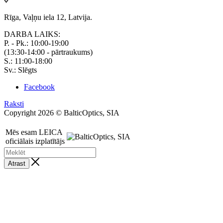
Rīga, Vaļņu iela 12, Latvija.
DARBA LAIKS:
P. - Pk.: 10:00-19:00
(13:30-14:00 - pārtraukums)
S.: 11:00-18:00
Sv.: Slēgts
Facebook
Raksti
Copyright 2026 © BalticOptics, SIA
Mēs esam LEICA
oficiālais izplatītājs
Atrast