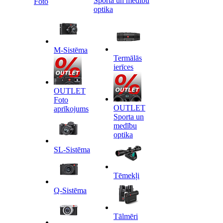
Sporta un medību
Foto
optika
M-Sistēma
Termālās
ierīces
OUTLET
Foto
OUTLET
aprīkojums
Sporta un
medību
optika
SL-Sistēma
Tēmekļi
Q-Sistēma
Tālmēri