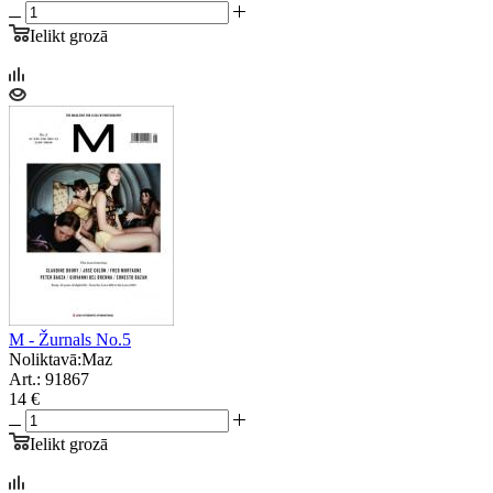
Ielikt grozā
M - Žurnals No.5
Noliktavā:
Maz
Art.: 91867
14 €
Ielikt grozā