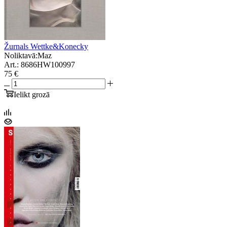
Žurnals Wettke&Konecky
Noliktavā:
Maz
Art.: 8686HW100997
75 €
Ielikt grozā