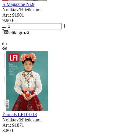
S-Magazine Nr.9
Noliktavā:
Pietiekami
Art.: 91901
9.90 €
Ielikt grozā
Žurnals LFI 01/18
Noliktavā:
Pietiekami
Art.: 91871
8.80 €