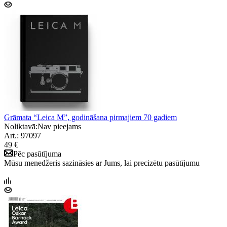
Grāmata “Leica M”, godināšana pirmajiem 70 gadiem
Noliktavā:
Nav pieejams
Art.: 97097
49 €
Pēc pasūtījuma
Mūsu menedžeris sazināsies ar Jums, lai precizētu pasūtījumu