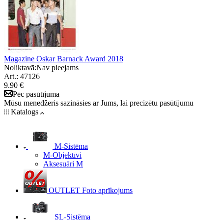
Magazine Oskar Barnack Award 2018
Noliktavā:
Nav pieejams
Art.: 47126
9.90 €
Pēc pasūtījuma
Mūsu menedžeris sazināsies ar Jums, lai precizētu pasūtījumu
Katalogs
M-Sistēma
M-Objektīvi
Aksesuāri M
OUTLET Foto aprīkojums
SL-Sistēma