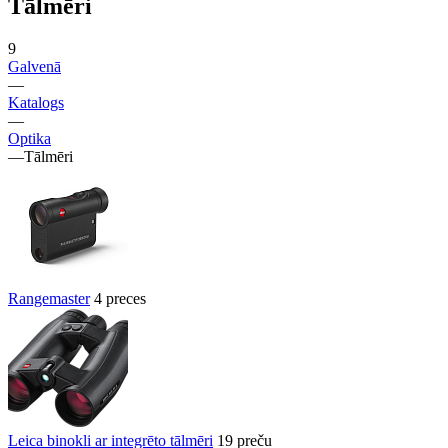
Tālmēri
9
Galvenā
—
Katalogs
—
Optika
—
Tālmēri
Rangemaster
4 preces
Leica binokli ar integrēto tālmēri
19 preču