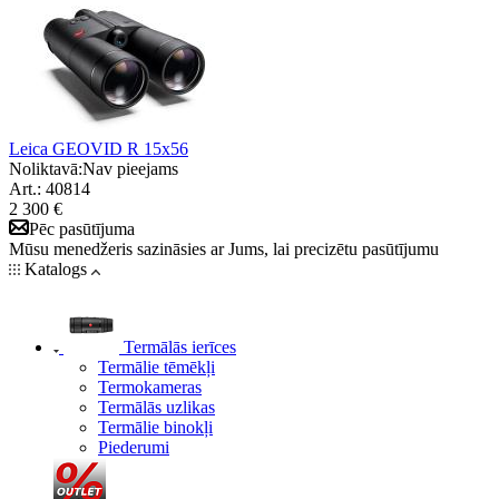
Leica GEOVID R 15x56
Noliktavā:
Nav pieejams
Art.: 40814
2 300 €
Pēc pasūtījuma
Mūsu menedžeris sazināsies ar Jums, lai precizētu pasūtījumu
Katalogs
Termālās ierīces
Termālie tēmēkļi
Termokameras
Termālās uzlikas
Termālie binokļi
Piederumi