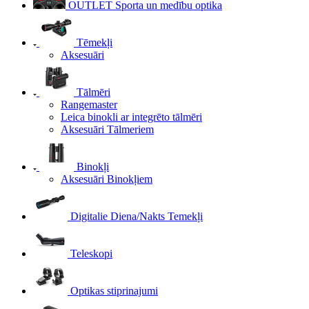
OUTLET Sporta un medību optika
Tēmekļi
Aksesuāri
Tālmēri
Rangemaster
Leica binokli ar integrēto tālmēri
Aksesuāri Tālmeriem
Binokļi
Aksesuāri Binokļiem
Digitalie Diena/Nakts Temekļi
Teleskopi
Optikas stiprinajumi