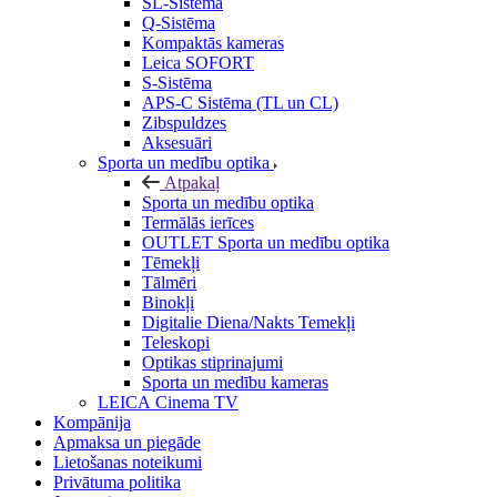
SL-Sistēma
Q-Sistēma
Kompaktās kameras
Leica SOFORT
S-Sistēma
APS-C Sistēma (TL un CL)
Zibspuldzes
Aksesuāri
Sporta un medību optika
Atpakaļ
Sporta un medību optika
Termālās ierīces
OUTLET Sporta un medību optika
Tēmekļi
Tālmēri
Binokļi
Digitalie Diena/Nakts Temekļi
Teleskopi
Optikas stiprinajumi
Sporta un medību kameras
LEICA Cinema TV
Kompānija
Apmaksa un piegāde
Lietošanas noteikumi
Privātuma politika