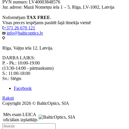
PVN numurs: LV40003848576
Jur. adrese: Mazā Nometņu iela 1 – 5, Rīga, LV-1002, Latvija
Noformējam
TAX FREE
.
Visas preces iespējams pasūtīt šajā tīmekļa vietnē
+371 26 670 121
info@balticoptics.lv
Rīga, Vaļņu iela 12, Latvija.
DARBA LAIKS:
P. - Pk.: 10:00-19:00
(13:30-14:00 - pārtraukums)
S.: 11:00-18:00
Sv.: Slēgts
Facebook
Raksti
Copyright 2026 © BalticOptics, SIA
Mēs esam LEICA
oficiālais izplatītājs