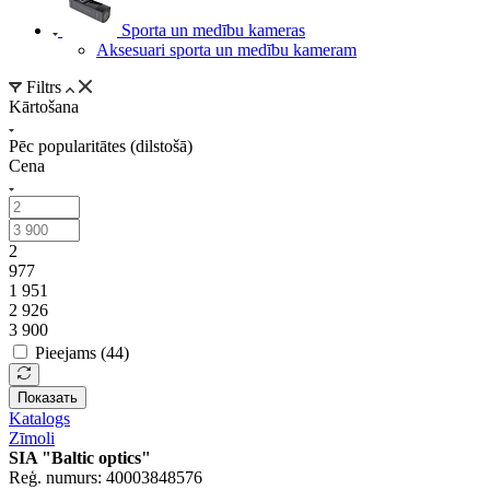
Sporta un medību kameras
Aksesuari sporta un medību kameram
Filtrs
Kārtošana
Pēc popularitātes (dilstošā)
Cena
2
977
1 951
2 926
3 900
Pieejams (
44
)
Показать
Katalogs
Zīmoli
SIA "Baltic optics"
Reģ. numurs: 40003848576