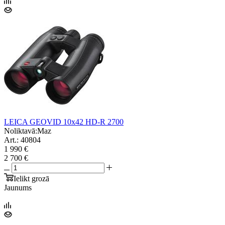
LEICA GEOVID 10x42 HD-R 2700
Noliktavā:
Maz
Art.: 40804
1 990 €
2 700 €
Ielikt grozā
Jaunums