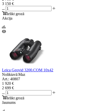
3 150 €
Ielikt grozā
Akcija
Leica Geovid 3200.COM 10x42
Noliktavā:
Maz
Art.: 40807
1 920 €
2 699 €
Ielikt grozā
Jaunums