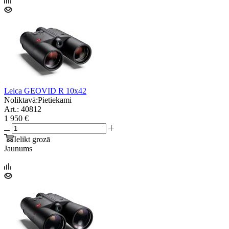
Leica GEOVID R 10x42
Noliktavā:
Pietiekami
Art.: 40812
1 950 €
Ielikt grozā
Jaunums