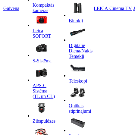
Kompaktās
Galvenā
LEICA Cinema TV
kameras
Binokļi
Leica
SOFORT
Digitalie
Diena/Nakts
Temekļi
S-Sistēma
Teleskopi
APS-C
Sistēma
(TL un CL)
Optikas
stiprinajumi
Zibspuldzes