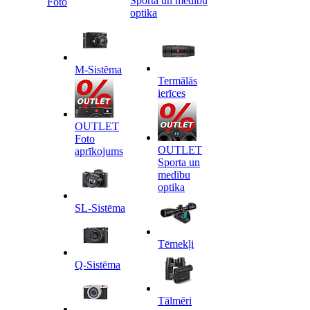
Sporta un medību
Foto
optika
M-Sistēma
Termālās
ierīces
OUTLET
Foto
OUTLET
aprīkojums
Sporta un
medību
optika
SL-Sistēma
Tēmekļi
Q-Sistēma
Tālmēri