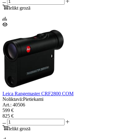
Ielikt grozā
Leica Rangemaster CRF2800 COM
Noliktavā:
Pietiekami
Art.: 40506
599 €
825 €
Ielikt grozā