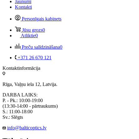
Jaunumi
Kontakti
Personīgais kabinets
Jūsu grozs
0
Atliktie
0
Preču salīdzināšana
0
+371 26 670 121
Kontaktinformācija
Rīga, Vaļņu iela 12, Latvija.
DARBA LAIKS:
P. - Pk.: 10:00-19:00
(13:30-14:00 - pārtraukums)
S.: 11:00-18:00
Sv.: Slēgts
info@balticoptics.lv