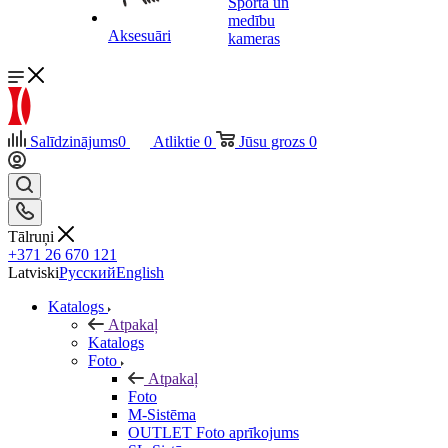
Sporta un
medību
Aksesuāri
kameras
Salīdzinājums
0
Atliktie
0
Jūsu grozs
0
Tālruņi
+371 26 670 121
Latviski
Русский
English
Katalogs
Atpakaļ
Katalogs
Foto
Atpakaļ
Foto
M-Sistēma
OUTLET Foto aprīkojums