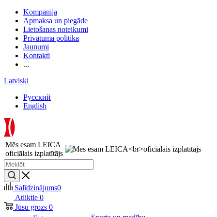
Kompānija
Apmaksa un piegāde
Lietošanas noteikumi
Privātuma politika
Jaunumi
Kontakti
...
Latviski
Русский
English
Mēs esam LEICA
oficiālais izplatītājs
Salīdzinājums
0
Atliktie
0
Jūsu grozs
0