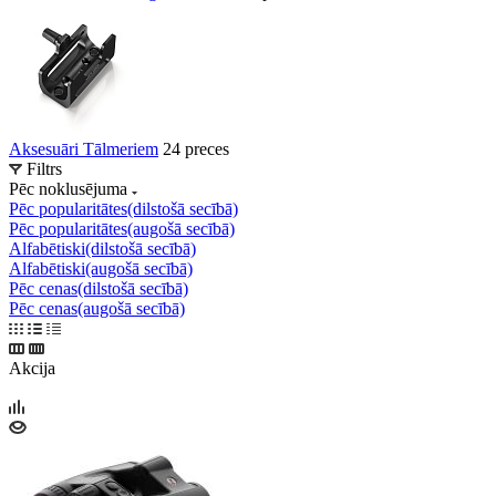
Aksesuāri Tālmeriem
24 preces
Filtrs
Pēc noklusējuma
Pēc popularitātes(dilstošā secībā)
Pēc popularitātes(augošā secībā)
Alfabētiski(dilstošā secībā)
Alfabētiski(augošā secībā)
Pēc cenas(dilstošā secībā)
Pēc cenas(augošā secībā)
Akcija