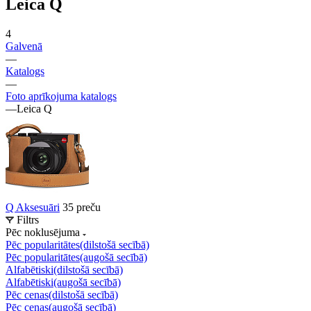
Leica Q
4
Galvenā
—
Katalogs
—
Foto aprīkojuma katalogs
—
Leica Q
Q Aksesuāri
35 preču
Filtrs
Pēc noklusējuma
Pēc popularitātes(dilstošā secībā)
Pēc popularitātes(augošā secībā)
Alfabētiski(dilstošā secībā)
Alfabētiski(augošā secībā)
Pēc cenas(dilstošā secībā)
Pēc cenas(augošā secībā)