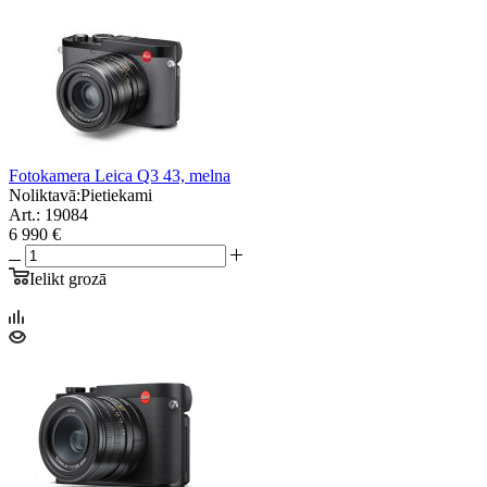
Fotokamera Leica Q3 43, melna
Noliktavā:
Pietiekami
Art.: 19084
6 990 €
Ielikt grozā