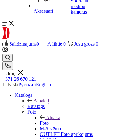
Sporta un
medību
Aksesuāri
kameras
Salīdzinājums
0
Atliktie
0
Jūsu grozs
0
Tālruņi
+371 26 670 121
Latviski
Русский
English
Katalogs
Atpakaļ
Katalogs
Foto
Atpakaļ
Foto
M-Sistēma
OUTLET Foto aprīkojums