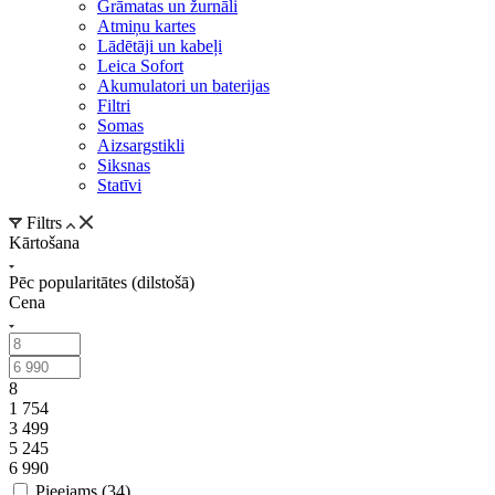
Grāmatas un žurnāli
Atmiņu kartes
Lādētāji un kabeļi
Leica Sofort
Akumulatori un baterijas
Filtri
Somas
Aizsargstikli
Siksnas
Statīvi
Filtrs
Kārtošana
Pēc popularitātes (dilstošā)
Cena
8
1 754
3 499
5 245
6 990
Pieejams (
34
)