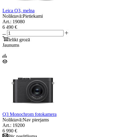
Leica Q3, melna
Noliktavā:
Pietiekami
Art.: 19080
6 490 €
Ielikt grozā
Jaunums
Q3 Monochrom fotokamera
Noliktavā:
Nav pieejams
Art.: 19200
6 990 €
Pēc pasūtījuma