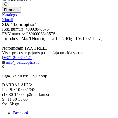
Показать
Katalogs
Zīmoli
SIA "Baltic optics"
Reģ. numurs: 40003848576
PVN numurs: LV40003848576
Jur. adrese: Mazā Nometņu iela 1 – 5, Rīga, LV-1002, Latvija
Noformējam
TAX FREE
.
Visas preces iespējams pasūtīt šajā tīmekļa vietnē
+371 26 670 121
info@balticoptics.lv
Rīga, Vaļņu iela 12, Latvija.
DARBA LAIKS:
P. - Pk.: 10:00-19:00
(13:30-14:00 - pārtraukums)
S.: 11:00-18:00
Sv.: Slēgts
Facebook