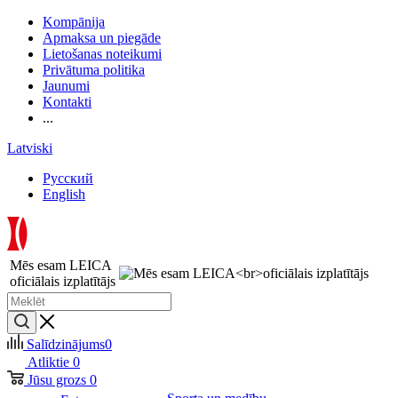
Kompānija
Apmaksa un piegāde
Lietošanas noteikumi
Privātuma politika
Jaunumi
Kontakti
...
Latviski
Русский
English
Mēs esam LEICA
oficiālais izplatītājs
Salīdzinājums
0
Atliktie
0
Jūsu grozs
0