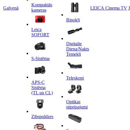
Kompaktās
Galvenā
LEICA Cinema TV
kameras
Binokļi
Leica
SOFORT
Digitalie
Diena/Nakts
Temekļi
S-Sistēma
Teleskopi
APS-C
Sistēma
(TL un CL)
Optikas
stiprinajumi
Zibspuldzes