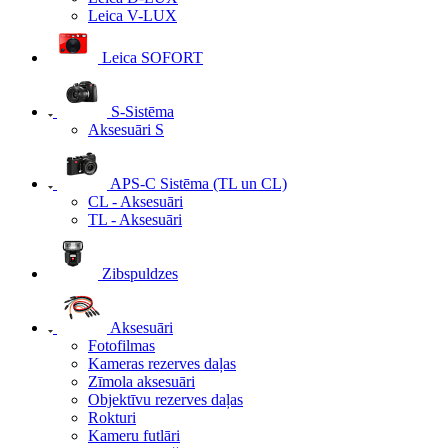
Leica V-LUX
Leica SOFORT
S-Sistēma
Aksesuāri S
APS-C Sistēma (TL un CL)
CL - Aksesuāri
TL - Aksesuāri
Zibspuldzes
Aksesuāri
Fotofilmas
Kameras rezerves daļas
Zīmola aksesuāri
Objektīvu rezerves daļas
Rokturi
Kameru futlāri