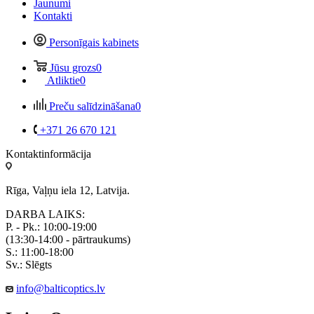
Jaunumi
Kontakti
Personīgais kabinets
Jūsu grozs
0
Atliktie
0
Preču salīdzināšana
0
+371 26 670 121
Kontaktinformācija
Rīga, Vaļņu iela 12, Latvija.
DARBA LAIKS:
P. - Pk.: 10:00-19:00
(13:30-14:00 - pārtraukums)
S.: 11:00-18:00
Sv.: Slēgts
info@balticoptics.lv