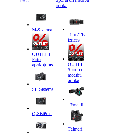
Sporta un medību
Foto
optika
M-Sistēma
Termālās
ierīces
OUTLET
Foto
OUTLET
aprīkojums
Sporta un
medību
optika
SL-Sistēma
Tēmekļi
Q-Sistēma
Tālmēri