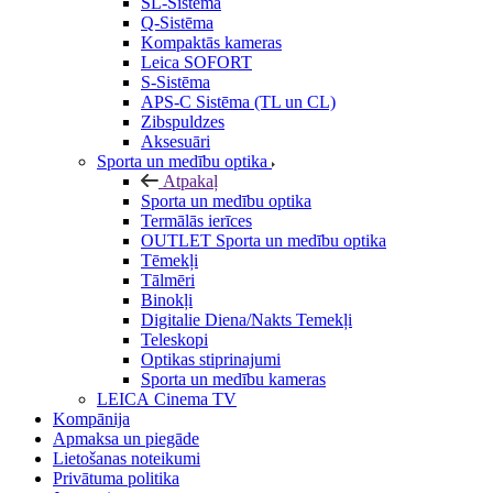
SL-Sistēma
Q-Sistēma
Kompaktās kameras
Leica SOFORT
S-Sistēma
APS-C Sistēma (TL un CL)
Zibspuldzes
Aksesuāri
Sporta un medību optika
Atpakaļ
Sporta un medību optika
Termālās ierīces
OUTLET Sporta un medību optika
Tēmekļi
Tālmēri
Binokļi
Digitalie Diena/Nakts Temekļi
Teleskopi
Optikas stiprinajumi
Sporta un medību kameras
LEICA Cinema TV
Kompānija
Apmaksa un piegāde
Lietošanas noteikumi
Privātuma politika