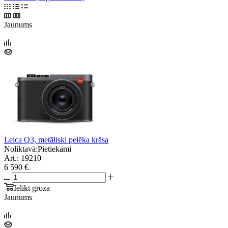
Jaunums
Leica Q3, metāliski pelēka krāsa
Noliktavā:
Pietiekami
Art.: 19210
6 590 €
Ielikt grozā
Jaunums