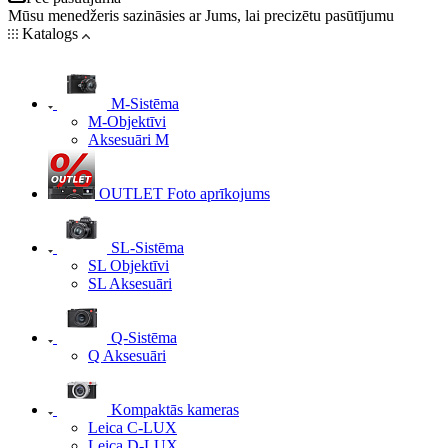
Mūsu menedžeris sazināsies ar Jums, lai precizētu pasūtījumu
Katalogs
M-Sistēma
M-Objektīvi
Aksesuāri M
OUTLET Foto aprīkojums
SL-Sistēma
SL Objektīvi
SL Aksesuāri
Q-Sistēma
Q Aksesuāri
Kompaktās kameras
Leica C-LUX
Leica D-LUX