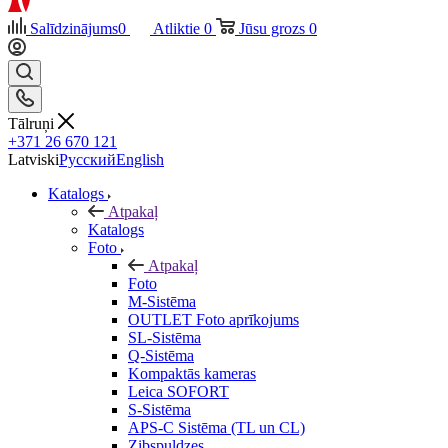
Salīdzinājums
0
Atliktie
0
Jūsu grozs
0
Tālruņi
+371 26 670 121
Latviski
Русский
English
Katalogs
Atpakaļ
Katalogs
Foto
Atpakaļ
Foto
M-Sistēma
OUTLET Foto aprīkojums
SL-Sistēma
Q-Sistēma
Kompaktās kameras
Leica SOFORT
S-Sistēma
APS-C Sistēma (TL un CL)
Zibspuldzes