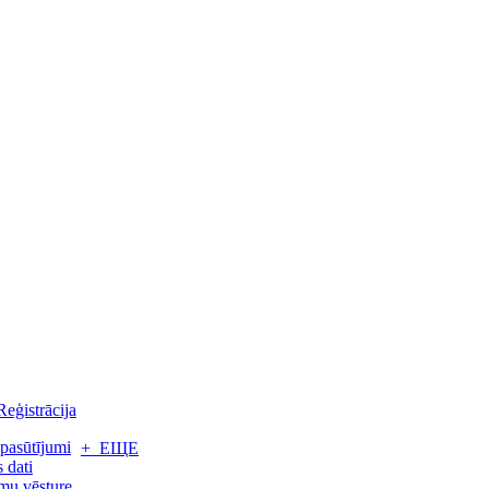
Reģistrācija
pasūtījumi
+ ЕЩЕ
 dati
mu vēsture