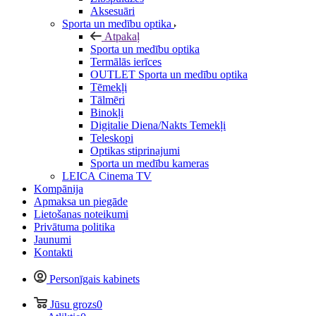
Aksesuāri
Sporta un medību optika
Atpakaļ
Sporta un medību optika
Termālās ierīces
OUTLET Sporta un medību optika
Tēmekļi
Tālmēri
Binokļi
Digitalie Diena/Nakts Temekļi
Teleskopi
Optikas stiprinajumi
Sporta un medību kameras
LEICA Cinema TV
Kompānija
Apmaksa un piegāde
Lietošanas noteikumi
Privātuma politika
Jaunumi
Kontakti
Personīgais kabinets
Jūsu grozs
0