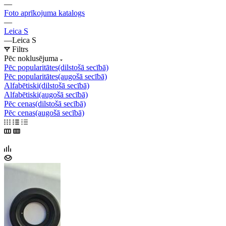
—
Foto aprīkojuma katalogs
—
Leica S
—
Leica S
Filtrs
Pēc noklusējuma
Pēc popularitātes(dilstošā secībā)
Pēc popularitātes(augošā secībā)
Alfabētiski(dilstošā secībā)
Alfabētiski(augošā secībā)
Pēc cenas(dilstošā secībā)
Pēc cenas(augošā secībā)