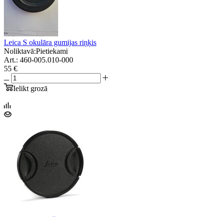
Leica S okulāra gumijas riņķis
Noliktavā:
Pietiekami
Art.: 460-005.010-000
55 €
Ielikt grozā