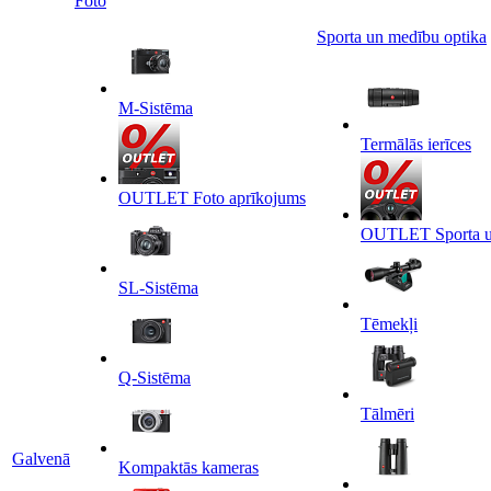
Foto
Sporta un medību optika
M-Sistēma
Termālās ierīces
OUTLET Foto aprīkojums
OUTLET Sporta un
SL-Sistēma
Tēmekļi
Q-Sistēma
Tālmēri
Galvenā
Kompaktās kameras