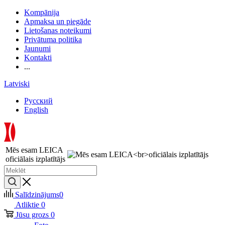
Kompānija
Apmaksa un piegāde
Lietošanas noteikumi
Privātuma politika
Jaunumi
Kontakti
...
Latviski
Русский
English
Mēs esam LEICA
oficiālais izplatītājs
Salīdzinājums
0
Atliktie
0
Jūsu grozs
0