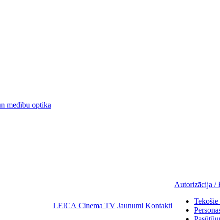
 medību optika
Autorizācija / 
Tekošie 
LEICA Cinema TV
Jaunumi
Kontakti
Personas
Pasūtīju