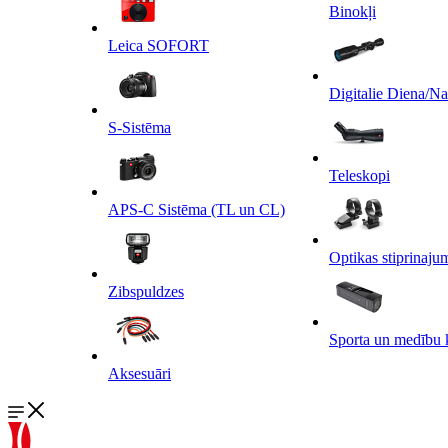
Binokļi
Leica SOFORT
Digitalie Diena/N
S-Sistēma
Teleskopi
APS-C Sistēma (TL un CL)
Optikas stiprinaju
Zibspuldzes
Sporta un medību 
Aksesuāri