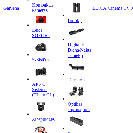
Kompaktās
Galvenā
LEICA Cinema TV
kameras
Binokļi
Leica
SOFORT
Digitalie
Diena/Nakts
Temekļi
S-Sistēma
Teleskopi
APS-C
Sistēma
(TL un CL)
Optikas
stiprinajumi
Zibspuldzes