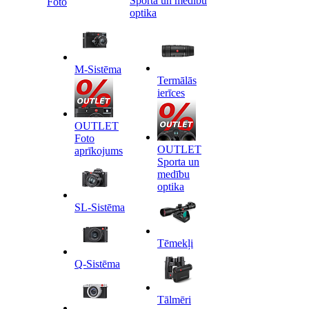
Sporta un medību
Foto
optika
M-Sistēma
Termālās
ierīces
OUTLET
Foto
OUTLET
aprīkojums
Sporta un
medību
optika
SL-Sistēma
Tēmekļi
Q-Sistēma
Tālmēri