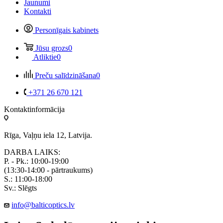
Jaunumi
Kontakti
Personīgais kabinets
Jūsu grozs
0
Atliktie
0
Preču salīdzināšana
0
+371 26 670 121
Kontaktinformācija
Rīga, Vaļņu iela 12, Latvija.
DARBA LAIKS:
P. - Pk.: 10:00-19:00
(13:30-14:00 - pārtraukums)
S.: 11:00-18:00
Sv.: Slēgts
info@balticoptics.lv