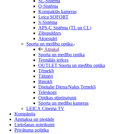
SL-Sistēma
Q-Sistēma
Kompaktās kameras
Leica SOFORT
S-Sistēma
APS-C Sistēma (TL un CL)
Zibspuldzes
Aksesuāri
Sporta un medību optika
Atpakaļ
Sporta un medību optika
Termālās ierīces
OUTLET Sporta un medību optika
Tēmekļi
Tālmēri
Binokļi
Digitalie Diena/Nakts Temekļi
Teleskopi
Optikas stiprinajumi
Sporta un medību kameras
LEICA Cinema TV
Kompānija
Apmaksa un piegāde
Lietošanas noteikumi
Privātuma politika