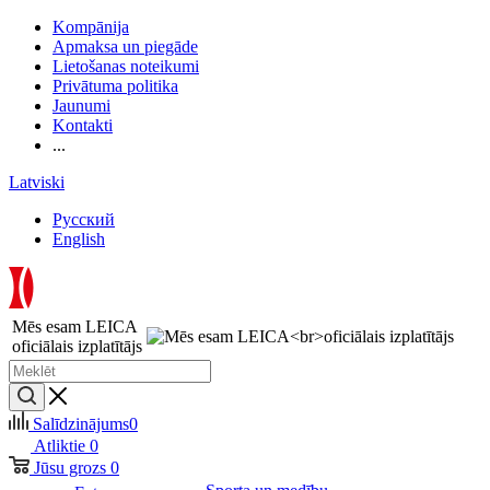
Kompānija
Apmaksa un piegāde
Lietošanas noteikumi
Privātuma politika
Jaunumi
Kontakti
...
Latviski
Русский
English
Mēs esam LEICA
oficiālais izplatītājs
Salīdzinājums
0
Atliktie
0
Jūsu grozs
0