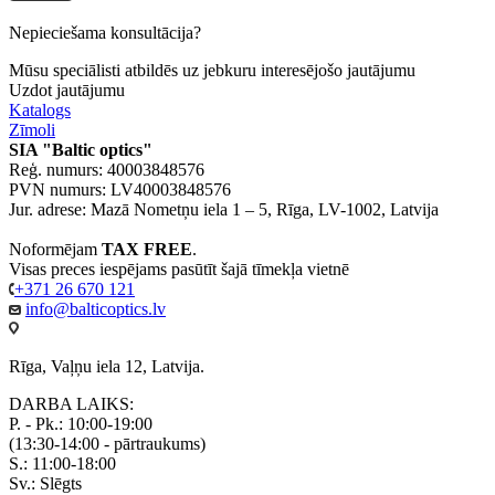
Nepieciešama konsultācija?
Mūsu speciālisti atbildēs uz jebkuru interesējošo jautājumu
Uzdot jautājumu
Katalogs
Zīmoli
SIA "Baltic optics"
Reģ. numurs: 40003848576
PVN numurs: LV40003848576
Jur. adrese: Mazā Nometņu iela 1 – 5, Rīga, LV-1002, Latvija
Noformējam
TAX FREE
.
Visas preces iespējams pasūtīt šajā tīmekļa vietnē
+371 26 670 121
info@balticoptics.lv
Rīga, Vaļņu iela 12, Latvija.
DARBA LAIKS:
P. - Pk.: 10:00-19:00
(13:30-14:00 - pārtraukums)
S.: 11:00-18:00
Sv.: Slēgts