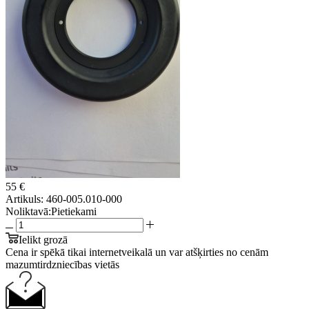
55 €
Artikuls:
460-005.010-000
Noliktavā:
Pietiekami
Ielikt grozā
Cena ir spēkā tikai internetveikalā un var atšķirties no cenām
mazumtirdzniecības vietās