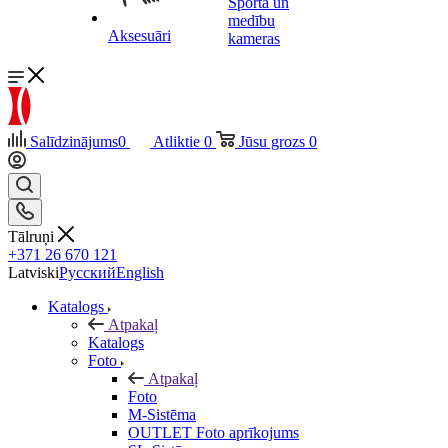
Sporta un
medību
Aksesuāri
kameras
Salīdzinājums
0
Atliktie
0
Jūsu grozs
0
Tālruņi
+371 26 670 121
Latviski
Русский
English
Katalogs
Atpakaļ
Katalogs
Foto
Atpakaļ
Foto
M-Sistēma
OUTLET Foto aprīkojums