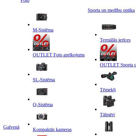
Foto
Sporta un medību optika
M-Sistēma
Termālās ierīces
OUTLET Foto aprīkojums
OUTLET Sporta un
SL-Sistēma
Tēmekļi
Q-Sistēma
Tālmēri
Galvenā
Kompaktās kameras