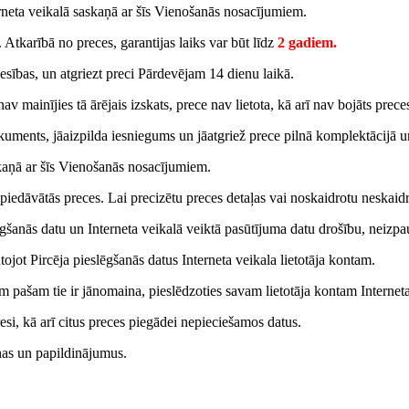
erneta veikalā saskaņā ar šīs Vienošanās nosacījumiem.
 Atkarībā no preces, garantijas laiks var būt līdz
2 gadiem.
iesības, un atgriezt preci Pārdevējam 14 dienu laikā.
av mainījies tā ārējais izskats, prece nav lietota, kā arī nav bojāts prec
dokuments, jāaizpilda iesniegums un jāatgriež prece pilnā komplektācijā 
kaņā ar šīs Vienošanās nosacījumiem.
 piedāvātās preces. Lai precizētu preces detaļas vai noskaidrotu neskaid
lēgšanās datu un Interneta veikalā veiktā pasūtījuma datu drošību, neizp
antojot Pircēja pieslēgšanās datus Interneta veikala lietotāja kontam.
ējam pašam tie ir jānomaina, pieslēdzoties savam lietotāja kontam Internet
esi, kā arī citus preces piegādei nepieciešamos datus.
ņas un papildinājumus.