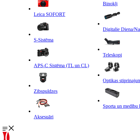
Binokļi
Leica SOFORT
Digitalie Diena/N
S-Sistēma
Teleskopi
APS-C Sistēma (TL un CL)
Optikas stiprinaju
Zibspuldzes
Sporta un medību 
Aksesuāri