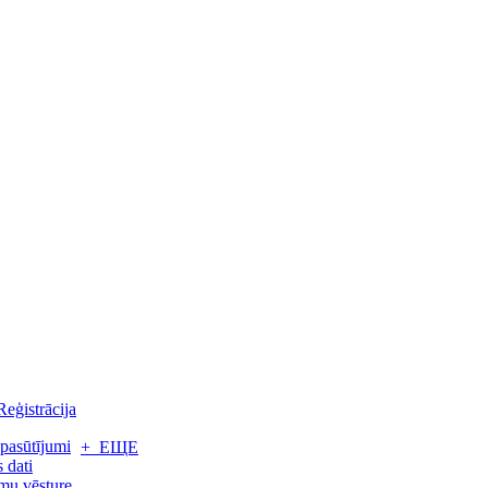
Reģistrācija
pasūtījumi
+ ЕЩЕ
 dati
mu vēsture