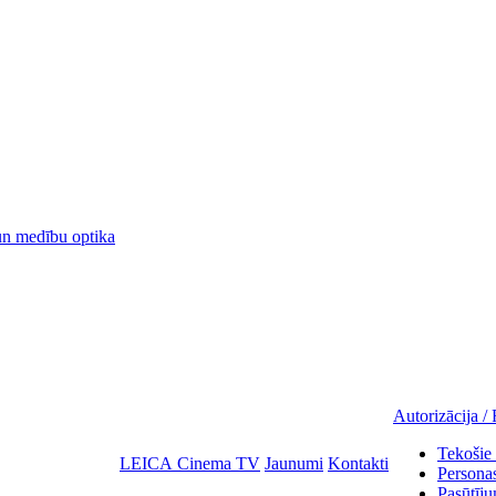
 medību optika
Autorizācija / 
Tekošie 
LEICA Cinema TV
Jaunumi
Kontakti
Personas
Pasūtīju