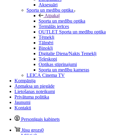
Aksesuāri
Sporta un medību optika
Atpakaļ
Sporta un medību optika
Termālās ierīces
OUTLET Sporta un medību optika
Tēmekļi
Tālmēri
Binokļi
Digitalie Diena/Nakts Temekļi
Teleskopi
Optikas stiprinajumi
Sporta un medību kameras
LEICA Cinema TV
Kompānija
Apmaksa un piegāde
Lietošanas noteikumi
Privātuma politika
Jaunumi
Kontakti
Personīgais kabinets
Jūsu grozs
0