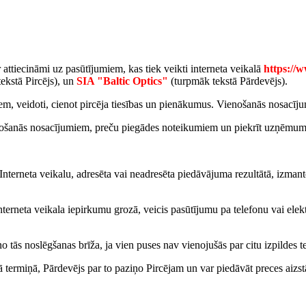
attiecināmi uz pasūtījumiem, kas tiek veikti interneta veikalā
https://w
ekstā Pircējs), un
SIA "Baltic Optics"
(turpmāk tekstā Pārdevējs).
iem, veidoti, cienot pircēja tiesības un pienākumus. Vienošanās nosacīju
 Vienošanās nosacījumiem, preču piegādes noteikumiem un piekrīt uzņēmum
 Interneta veikalu, adresēta vai neadresēta piedāvājuma rezultātā, izmant
Interneta veikala iepirkumu grozā, veicis pasūtījumu pa telefonu vai elekt
.
o tās noslēgšanas brīža, ja vien puses nav vienojušās par citu izpildes t
ā termiņā, Pārdevējs par to paziņo Pircējam un var piedāvāt preces aizst