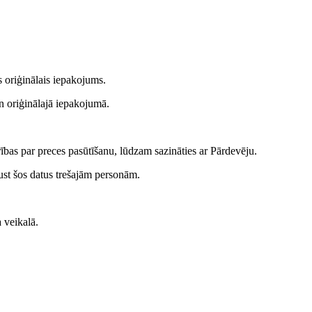
es oriģinālais iepakojums.
un oriģinālajā iepakojumā.
rības par preces pasūtīšanu, lūdzam sazināties ar Pārdevēju.
aust šos datus trešajām personām.
a veikalā.