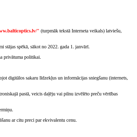
ww.balticoptics.lv/"
(turpmāk tekstā Interneta veikals) latviešu,
mi stājas spēkā, sākot no 2022. gada 1. janvārī.
a privātuma politikai.
ojot digitālos sakaru līdzekļus un informācijas sniegšanu (internets,
roniskajā pastā, veicis daļēju vai pilnu izvēlēto preču vērtības
ermiņu.
āšanu ar citu preci par ekvivalentu cenu.