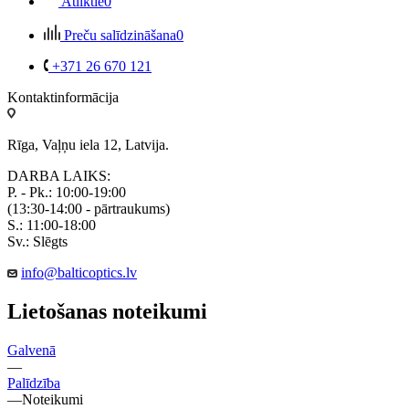
Atliktie
0
Preču salīdzināšana
0
+371 26 670 121
Kontaktinformācija
Rīga, Vaļņu iela 12, Latvija.
DARBA LAIKS:
P. - Pk.: 10:00-19:00
(13:30-14:00 - pārtraukums)
S.: 11:00-18:00
Sv.: Slēgts
info@balticoptics.lv
Lietošanas noteikumi
Galvenā
—
Palīdzība
—
Noteikumi