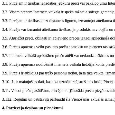
3.1. Pircējam ir tiesības iegādāties jebkuru preci vai pakalpojumu Int
3.2. Visām precēm Interneta veikalā ir spēkā ražotāja sniegtā garantija.
3.3. Pircējam ir tiesības lauzt distances līgumu, izmantojot atteikuma t
3.4. Pircējs var izmantot atteikuma tiesības, ja produkts nav bojāts un n
3.5. Atgriežot preci, obligāti ir jāpievieno preces iegādi apliecinošs 
3.6. Pircējs apņemas veikt pasūtīto preču apmaksu un pieņemt tās sas
3.7. Interneta veikalā apskatāmo preču attēli var nedaudz atšķirties no
3.8. Pircējs apņemas nodrošināt Interneta veikala lietotāja konta pies
3.9. Pircējs ir atbildīgs par trešo personu rīcību, ja tā tika veikta, izm
3.10. Ja ir mainījušies dati, kas tika uzrādīti reģistrēšanās brīdī, Pirc
3.11. Veicot preču pasūtīšanu, Pircējam ir jānorāda preču piegādes adr
3.132. Regulāri un patstāvīgi pārbaudīt šīs Vienošanās aktuālās izmai
4. Pārdevēja tiesības un pienākumi.