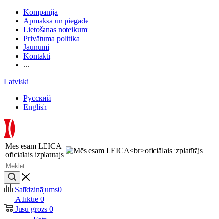
Kompānija
Apmaksa un piegāde
Lietošanas noteikumi
Privātuma politika
Jaunumi
Kontakti
...
Latviski
Русский
English
Mēs esam LEICA
oficiālais izplatītājs
Salīdzinājums
0
Atliktie
0
Jūsu grozs
0