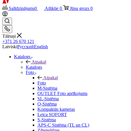
Salīdzinājums
0
Atliktie
0
Jūsu grozs
0
Tālruņi
+371 26 670 121
Latviski
Русский
English
Katalogs
Atpakaļ
Katalogs
Foto
Atpakaļ
Foto
M-Sistēma
OUTLET Foto aprīkojums
SL-Sistēma
Q-Sistēma
Kompaktās kameras
Leica SOFORT
S-Sistēma
APS-C Sistēma (TL un CL)
Zibspuldzes