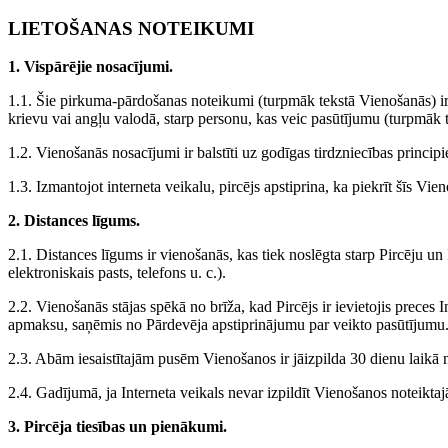
LIETOŠANAS NOTEIKUMI
1. Vispārējie nosacījumi.
1.1. Šie pirkuma-pārdošanas noteikumi (turpmāk tekstā Vienošanās) ir 
krievu vai angļu valodā, starp personu, kas veic pasūtījumu (turpmāk t
1.2. Vienošanās nosacījumi ir balstīti uz godīgas tirdzniecības princip
1.3. Izmantojot interneta veikalu, pircējs apstiprina, ka piekrīt šīs
2. Distances līgums.
2.1. Distances līgums ir vienošanās, kas tiek noslēgta starp Pircēju un
elektroniskais pasts, telefons u. c.).
2.2. Vienošanās stājas spēkā no brīža, kad Pircējs ir ievietojis preces 
apmaksu, saņēmis no Pārdevēja apstiprinājumu par veikto pasūtījumu
2.3. Abām iesaistītajām pusēm Vienošanos ir jāizpilda 30 dienu laikā n
2.4. Gadījumā, ja Interneta veikals nevar izpildīt Vienošanos noteiktaj
3. Pircēja tiesības un pienākumi.