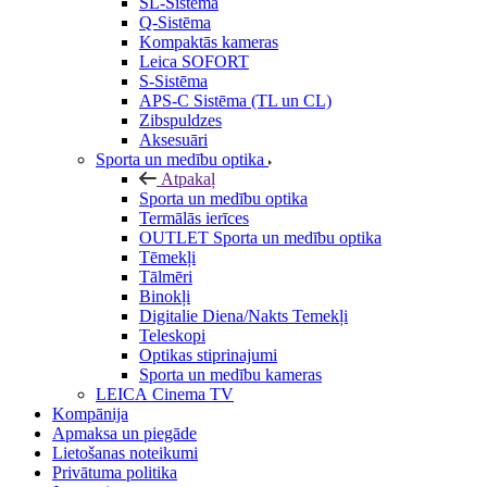
SL-Sistēma
Q-Sistēma
Kompaktās kameras
Leica SOFORT
S-Sistēma
APS-C Sistēma (TL un CL)
Zibspuldzes
Aksesuāri
Sporta un medību optika
Atpakaļ
Sporta un medību optika
Termālās ierīces
OUTLET Sporta un medību optika
Tēmekļi
Tālmēri
Binokļi
Digitalie Diena/Nakts Temekļi
Teleskopi
Optikas stiprinajumi
Sporta un medību kameras
LEICA Cinema TV
Kompānija
Apmaksa un piegāde
Lietošanas noteikumi
Privātuma politika