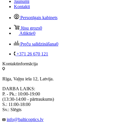
Jaunumi
Kontakti
Personīgais kabinets
Jūsu grozs
0
Atliktie
0
Preču salīdzināšana
0
+371 26 670 121
Kontaktinformācija
Rīga, Vaļņu iela 12, Latvija.
DARBA LAIKS:
P. - Pk.: 10:00-19:00
(13:30-14:00 - pārtraukums)
S.: 11:00-18:00
Sv.: Slēgts
info@balticoptics.lv