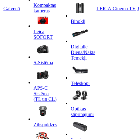
Kompaktās
Galvenā
LEICA Cinema TV
kameras
Binokļi
Leica
SOFORT
Digitalie
Diena/Nakts
Temekļi
S-Sistēma
Teleskopi
APS-C
Sistēma
(TL un CL)
Optikas
stiprinajumi
Zibspuldzes