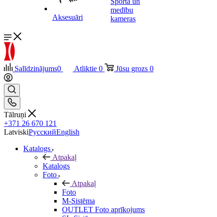
Sporta un
medību
Aksesuāri
kameras
Salīdzinājums
0
Atliktie
0
Jūsu grozs
0
Tālruņi
+371 26 670 121
Latviski
Русский
English
Katalogs
Atpakaļ
Katalogs
Foto
Atpakaļ
Foto
M-Sistēma
OUTLET Foto aprīkojums