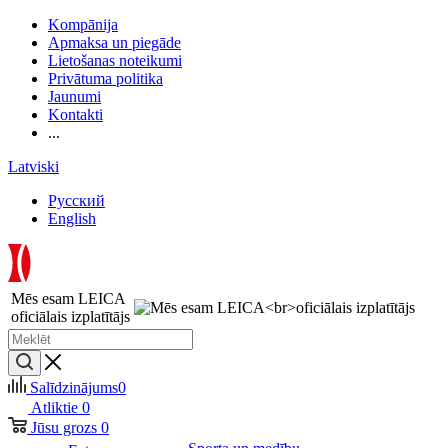
Kompānija
Apmaksa un piegāde
Lietošanas noteikumi
Privātuma politika
Jaunumi
Kontakti
...
Latviski
Русский
English
Mēs esam LEICA
oficiālais izplatītājs
Salīdzinājums
0
Atliktie
0
Jūsu grozs
0