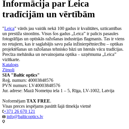
Informācija par Leica
tradīcijām un vērtībām
"
Leica
" vārds jau vairāk nekā 100 gadus ir kvalitātes, uzticamības
un prestiža sinonīms. Visus šos gadus „Leica” ir palicis pasaules
fotogrāfijas un optiskās ražošanas industrijas flagmanis. Tas ir viens
no retajiem, kas ir saglabājis savu paša inžinierpētniecību – optikas
projektēšanas un ražošanas tehnisko bāzi un īstenās vācu tradīcijas.
Precīza mehānika un nevainojama optika – uzņēmuma „Leica”
vizītkarte.
Katalogs
Zīmoli
SIA "Baltic optics"
Reģ. numurs: 40003848576
PVN numurs: LV40003848576
Jur. adrese: Mazā Nometņu iela 1 – 5, Rīga, LV-1002, Latvija
Noformējam
TAX FREE
.
Visas preces iespējams pasūtīt šajā tīmekļa vietnē
+371 26 670 121
info@balticoptics.lv