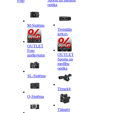
Sporta un medību
Foto
optika
M-Sistēma
Termālās
ierīces
OUTLET
Foto
OUTLET
aprīkojums
Sporta un
medību
optika
SL-Sistēma
Tēmekļi
Q-Sistēma
Tālmēri