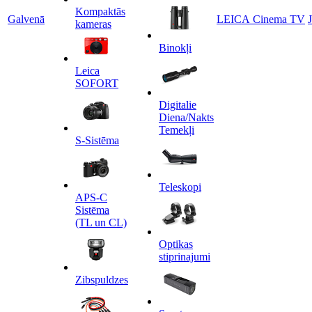
Kompaktās
Galvenā
LEICA Cinema TV
kameras
Binokļi
Leica
SOFORT
Digitalie
Diena/Nakts
Temekļi
S-Sistēma
Teleskopi
APS-C
Sistēma
(TL un CL)
Optikas
stiprinajumi
Zibspuldzes