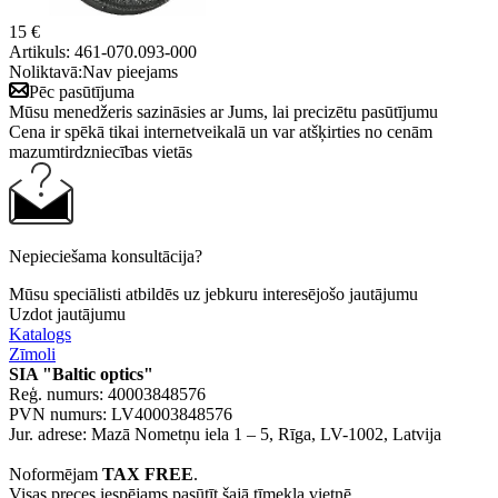
15 €
Artikuls:
461-070.093-000
Noliktavā:
Nav pieejams
Pēc pasūtījuma
Mūsu menedžeris sazināsies ar Jums, lai precizētu pasūtījumu
Cena ir spēkā tikai internetveikalā un var atšķirties no cenām
mazumtirdzniecības vietās
Nepieciešama konsultācija?
Mūsu speciālisti atbildēs uz jebkuru interesējošo jautājumu
Uzdot jautājumu
Katalogs
Zīmoli
SIA "Baltic optics"
Reģ. numurs: 40003848576
PVN numurs: LV40003848576
Jur. adrese: Mazā Nometņu iela 1 – 5, Rīga, LV-1002, Latvija
Noformējam
TAX FREE
.
Visas preces iespējams pasūtīt šajā tīmekļa vietnē