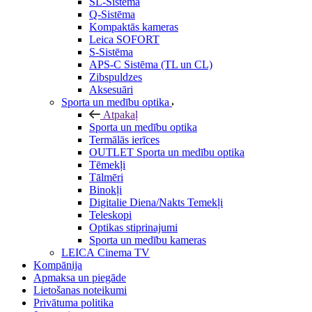
SL-Sistēma
Q-Sistēma
Kompaktās kameras
Leica SOFORT
S-Sistēma
APS-C Sistēma (TL un CL)
Zibspuldzes
Aksesuāri
Sporta un medību optika
Atpakaļ
Sporta un medību optika
Termālās ierīces
OUTLET Sporta un medību optika
Tēmekļi
Tālmēri
Binokļi
Digitalie Diena/Nakts Temekļi
Teleskopi
Optikas stiprinajumi
Sporta un medību kameras
LEICA Cinema TV
Kompānija
Apmaksa un piegāde
Lietošanas noteikumi
Privātuma politika