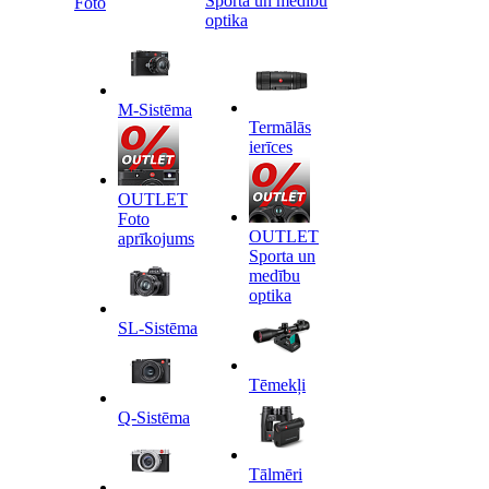
Sporta un medību
Foto
optika
M-Sistēma
Termālās
ierīces
OUTLET
Foto
OUTLET
aprīkojums
Sporta un
medību
optika
SL-Sistēma
Tēmekļi
Q-Sistēma
Tālmēri