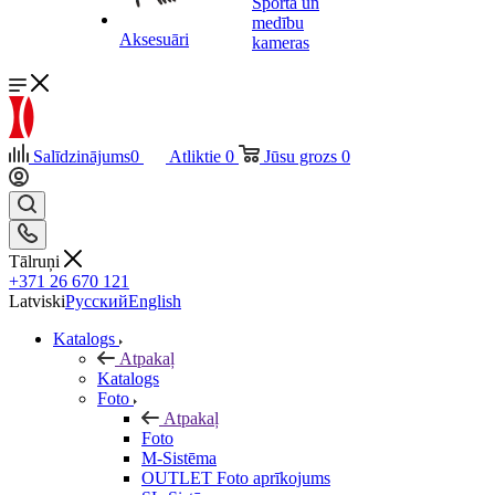
Sporta un
medību
Aksesuāri
kameras
Salīdzinājums
0
Atliktie
0
Jūsu grozs
0
Tālruņi
+371 26 670 121
Latviski
Русский
English
Katalogs
Atpakaļ
Katalogs
Foto
Atpakaļ
Foto
M-Sistēma
OUTLET Foto aprīkojums