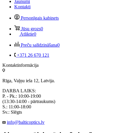
Jaunumi
Kontakti
Personīgais kabinets
Jūsu grozs
0
Atliktie
0
Preču salīdzināšana
0
+371 26 670 121
Kontaktinformācija
Rīga, Vaļņu iela 12, Latvija.
DARBA LAIKS:
P. - Pk.: 10:00-19:00
(13:30-14:00 - pārtraukums)
S.: 11:00-18:00
Sv.: Slēgts
info@balticoptics.lv