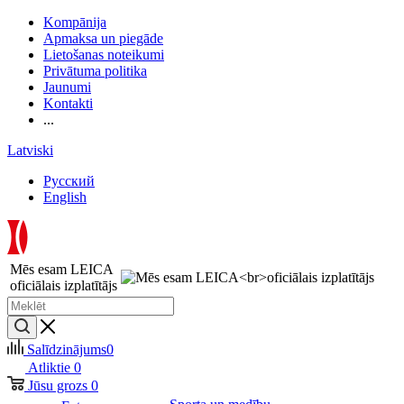
Kompānija
Apmaksa un piegāde
Lietošanas noteikumi
Privātuma politika
Jaunumi
Kontakti
...
Latviski
Русский
English
Mēs esam LEICA
oficiālais izplatītājs
Salīdzinājums
0
Atliktie
0
Jūsu grozs
0