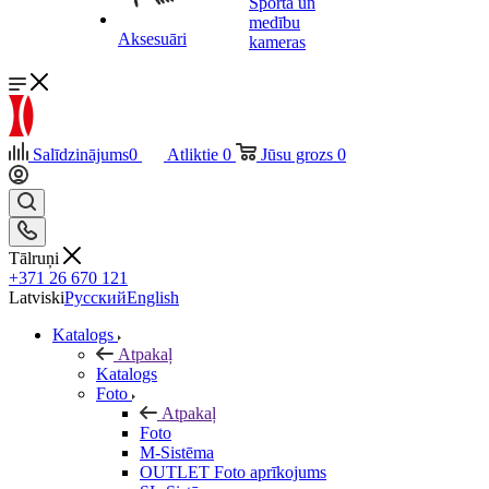
Sporta un
medību
Aksesuāri
kameras
Salīdzinājums
0
Atliktie
0
Jūsu grozs
0
Tālruņi
+371 26 670 121
Latviski
Русский
English
Katalogs
Atpakaļ
Katalogs
Foto
Atpakaļ
Foto
M-Sistēma
OUTLET Foto aprīkojums