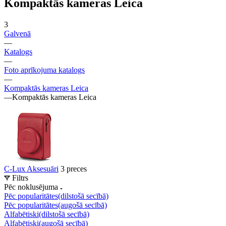
Kompaktās kameras Leica
3
Galvenā
—
Katalogs
—
Foto aprīkojuma katalogs
—
Kompaktās kameras Leica
—
Kompaktās kameras Leica
C-Lux Aksesuāri
3 preces
Filtrs
Pēc noklusējuma
Pēc popularitātes(dilstošā secībā)
Pēc popularitātes(augošā secībā)
Alfabētiski(dilstošā secībā)
Alfabētiski(augošā secībā)