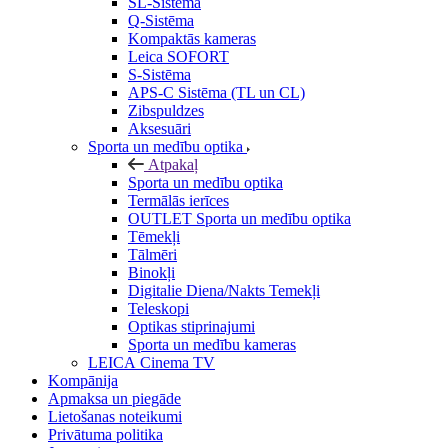
SL-Sistēma
Q-Sistēma
Kompaktās kameras
Leica SOFORT
S-Sistēma
APS-C Sistēma (TL un CL)
Zibspuldzes
Aksesuāri
Sporta un medību optika
Atpakaļ
Sporta un medību optika
Termālās ierīces
OUTLET Sporta un medību optika
Tēmekļi
Tālmēri
Binokļi
Digitalie Diena/Nakts Temekļi
Teleskopi
Optikas stiprinajumi
Sporta un medību kameras
LEICA Cinema TV
Kompānija
Apmaksa un piegāde
Lietošanas noteikumi
Privātuma politika