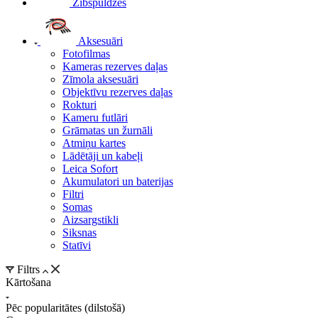
Zibspuldzes
Aksesuāri
Fotofilmas
Kameras rezerves daļas
Zīmola aksesuāri
Objektīvu rezerves daļas
Rokturi
Kameru futlāri
Grāmatas un žurnāli
Atmiņu kartes
Lādētāji un kabeļi
Leica Sofort
Akumulatori un baterijas
Filtri
Somas
Aizsargstikli
Siksnas
Statīvi
Filtrs
Kārtošana
Pēc popularitātes (dilstošā)