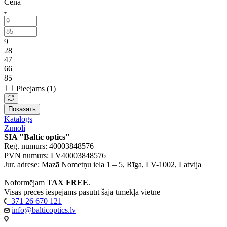
Cena
9
28
47
66
85
Pieejams (
1
)
Показать
Katalogs
Zīmoli
SIA "Baltic optics"
Reģ. numurs: 40003848576
PVN numurs: LV40003848576
Jur. adrese: Mazā Nometņu iela 1 – 5, Rīga, LV-1002, Latvija
Noformējam
TAX FREE
.
Visas preces iespējams pasūtīt šajā tīmekļa vietnē
+371 26 670 121
info@balticoptics.lv