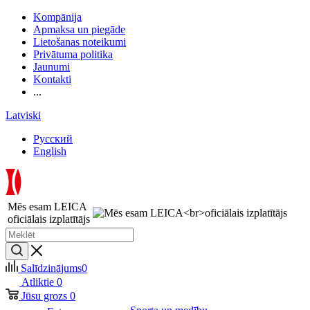
Kompānija
Apmaksa un piegāde
Lietošanas noteikumi
Privātuma politika
Jaunumi
Kontakti
...
Latviski
Русский
English
Mēs esam LEICA
oficiālais izplatītājs
Salīdzinājums
0
Atliktie
0
Jūsu grozs
0