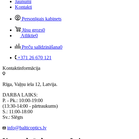
Jaunumi
Kontakti
Personīgais kabinets
Jūsu grozs
0
Atliktie
0
Preču salīdzināšana
0
+371 26 670 121
Kontaktinformācija
Rīga, Vaļņu iela 12, Latvija.
DARBA LAIKS:
P. - Pk.: 10:00-19:00
(13:30-14:00 - pārtraukums)
S.: 11:00-18:00
Sv.: Slēgts
info@balticoptics.lv