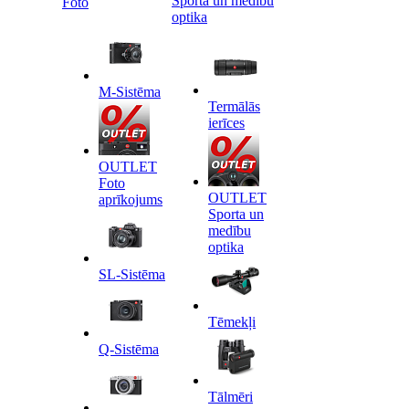
Sporta un medību
Foto
optika
M-Sistēma
Termālās
ierīces
OUTLET
Foto
OUTLET
aprīkojums
Sporta un
medību
optika
SL-Sistēma
Tēmekļi
Q-Sistēma
Tālmēri