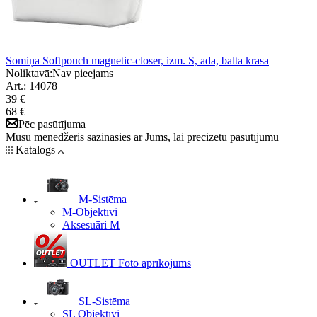
Somiņa Softpouch magnetic-closer, izm. S, ada, balta krasa
Noliktavā:
Nav pieejams
Art.: 14078
39 €
68 €
Pēc pasūtījuma
Mūsu menedžeris sazināsies ar Jums, lai precizētu pasūtījumu
Katalogs
M-Sistēma
M-Objektīvi
Aksesuāri M
OUTLET Foto aprīkojums
SL-Sistēma
SL Objektīvi