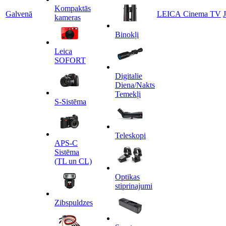
Kompaktās
Galvenā
LEICA Cinema TV
kameras
Binokļi
Leica
SOFORT
Digitalie
Diena/Nakts
Temekļi
S-Sistēma
Teleskopi
APS-C
Sistēma
(TL un CL)
Optikas
stiprinajumi
Zibspuldzes