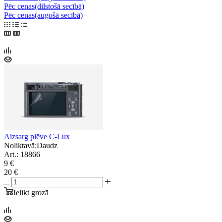
Pēc cenas(dilstošā secībā)
Pēc cenas(augošā secībā)
Aizsarg plēve C-Lux
Noliktavā:
Daudz
Art.: 18866
9 €
20 €
Ielikt grozā