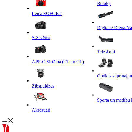
Binokļi
Leica SOFORT
Digitalie Diena/N
S-Sistēma
Teleskopi
APS-C Sistēma (TL un CL)
Optikas stiprinaju
Zibspuldzes
Sporta un medību 
Aksesuāri