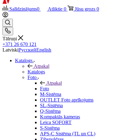
Salīdzinājums
0
Atliktie
0
Jūsu grozs
0
Tālruņi
+371 26 670 121
Latviski
Русский
English
Katalogs
Atpakaļ
Katalogs
Foto
Atpakaļ
Foto
M-Sistēma
OUTLET Foto aprīkojums
SL-Sistēma
Q-Sistēma
Kompaktās kameras
Leica SOFORT
S-Sistēma
APS-C Sistēma (TL un CL)
Zibspuldzes