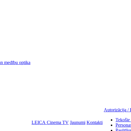
 medību optika
Autorizācija / 
Tekošie 
LEICA Cinema TV
Jaunumi
Kontakti
Personas
Pasūtīju