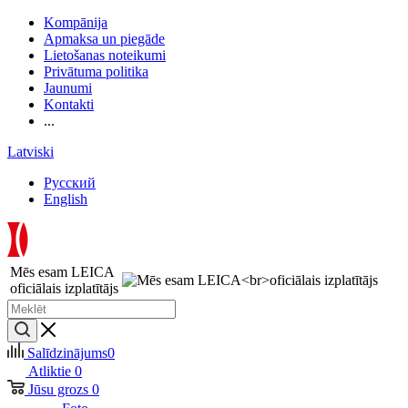
Kompānija
Apmaksa un piegāde
Lietošanas noteikumi
Privātuma politika
Jaunumi
Kontakti
...
Latviski
Русский
English
Mēs esam LEICA
oficiālais izplatītājs
Salīdzinājums
0
Atliktie
0
Jūsu grozs
0