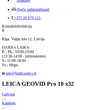
Atliktie
0
Preču salīdzināšana
0
+371 26 670 121
Kontaktinformācija
Rīga, Vaļņu iela 12, Latvija.
DARBA LAIKS:
P. - Pk.: 10:00-19:00
(13:30-14:00 - pārtraukums)
S.: 11:00-18:00
Sv.: Slēgts
info@balticoptics.lv
LEICA GEOVID Pro 10 x32
Galvenā
—
Katalogs
—