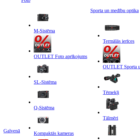
Foto
Sporta un medību optika
M-Sistēma
Termālās ierīces
OUTLET Foto aprīkojums
OUTLET Sporta un
SL-Sistēma
Tēmekļi
Q-Sistēma
Tālmēri
Galvenā
Kompaktās kameras