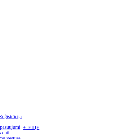
Reģistrācija
pasūtījumi
+ ЕЩЕ
 dati
mu vēsture