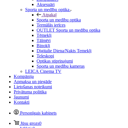
Aksesuāri
Sporta un medību optika
Atpakaļ
Sporta un medību optika
Termālās ierīces
OUTLET Sporta un medību optika
Tēmekļi
Tālmēri
Binokļi
Digitalie Diena/Nakts Temekļi
Teleskopi
Optikas stiprinajumi
Sporta un medību kameras
LEICA Cinema TV
Kompānija
Apmaksa un piegāde
Lietošanas noteikumi
Privātuma politika
Jaunumi
Kontakti
Personīgais kabinets
Jūsu grozs
0