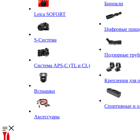
Бинокли
Leica SOFORT
Цифровые приц
S-Система
Подзорные тру
Система APS-C (TL и CL)
Крепления для 
Вспышки
Спортивные и о
Аксессуары