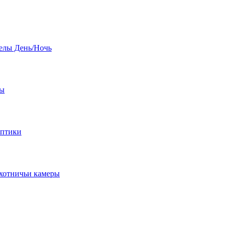
елы День/Ночь
бы
оптики
хотничьи камеры