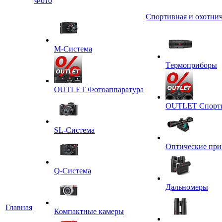
Фото
Спортивная и охотнич
M-Система
Tермоприборы
OUTLET Фотоаппаратура
OUTLET Спортив
SL-Система
Оптические пр
Q-Cистема
Дальномеры
Главная
Компактные камеры