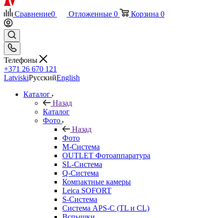
Сравнение
0
Отложенные
0
Корзина
0
Телефоны
+371 26 670 121
Latviski
Русский
English
Каталог
Назад
Каталог
Фото
Назад
Фото
M-Система
OUTLET Фотоаппаратура
SL-Система
Q-Cистема
Компактные камеры
Leica SOFORT
S-Система
Система APS-C (TL и CL)
Вспышки