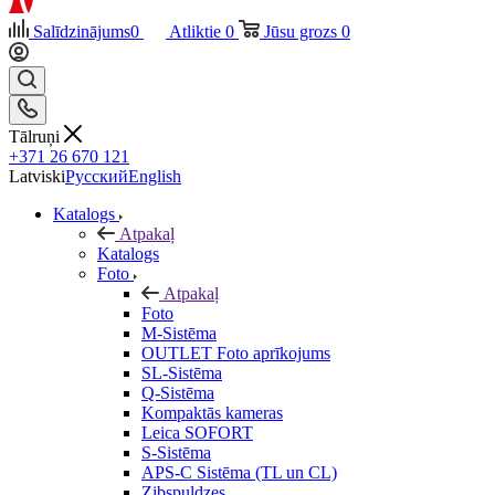
Salīdzinājums
0
Atliktie
0
Jūsu grozs
0
Tālruņi
+371 26 670 121
Latviski
Русский
English
Katalogs
Atpakaļ
Katalogs
Foto
Atpakaļ
Foto
M-Sistēma
OUTLET Foto aprīkojums
SL-Sistēma
Q-Sistēma
Kompaktās kameras
Leica SOFORT
S-Sistēma
APS-C Sistēma (TL un CL)
Zibspuldzes