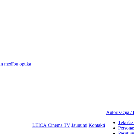
 medību optika
Autorizācija / 
Tekošie 
LEICA Cinema TV
Jaunumi
Kontakti
Personas
Pasūtīju