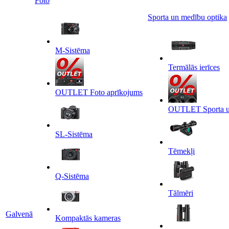
Foto
Sporta un medību optika
M-Sistēma
Termālās ierīces
OUTLET Foto aprīkojums
OUTLET Sporta un
SL-Sistēma
Tēmekļi
Q-Sistēma
Tālmēri
Galvenā
Kompaktās kameras