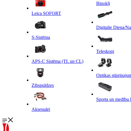
Binokļi
Leica SOFORT
Digitalie Diena/N
S-Sistēma
Teleskopi
APS-C Sistēma (TL un CL)
Optikas stiprinaju
Zibspuldzes
Sporta un medību 
Aksesuāri