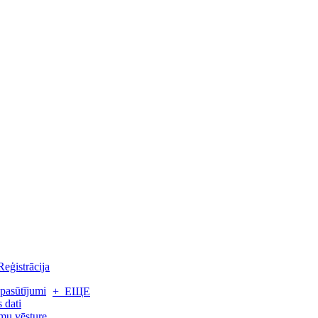
Reģistrācija
pasūtījumi
+ ЕЩЕ
 dati
mu vēsture