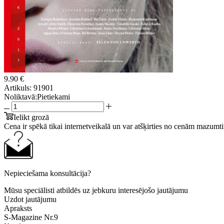
9.90 €
Artikuls:
91901
Noliktavā:
Pietiekami
Ielikt grozā
Cena ir spēkā tikai internetveikalā un var atšķirties no cenām mazumti
Nepieciešama konsultācija?
Mūsu speciālisti atbildēs uz jebkuru interesējošo jautājumu
Uzdot jautājumu
Apraksts
S-Magazine Nr.9