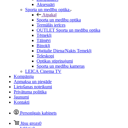
Aksesuāri
Sporta un medību optika
Atpakaļ
Sporta un medību optika
Termālās ierīces
OUTLET Sporta un medību optika
Tēmekļi
Tālmēri
Binokļi
Digitalie Diena/Nakts Temekļi
Teleskopi
Optikas stiprinajumi
Sporta un medību kameras
LEICA Cinema TV
Kompānija
Apmaksa un piegāde
Lietošanas noteikumi
Privātuma politika
Jaunumi
Kontakti
Personīgais kabinets
Jūsu grozs
0