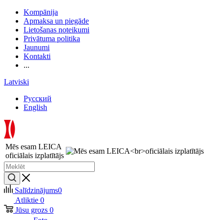
Kompānija
Apmaksa un piegāde
Lietošanas noteikumi
Privātuma politika
Jaunumi
Kontakti
...
Latviski
Русский
English
Mēs esam LEICA
oficiālais izplatītājs
Salīdzinājums
0
Atliktie
0
Jūsu grozs
0