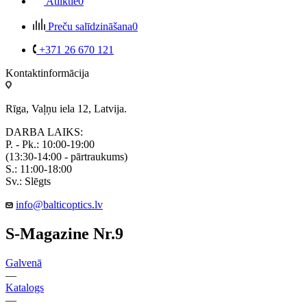
Atliktie
0
Preču salīdzināšana
0
+371 26 670 121
Kontaktinformācija
Rīga, Vaļņu iela 12, Latvija.
DARBA LAIKS:
P. - Pk.: 10:00-19:00
(13:30-14:00 - pārtraukums)
S.: 11:00-18:00
Sv.: Slēgts
info@balticoptics.lv
S-Magazine Nr.9
Galvenā
—
Katalogs
—