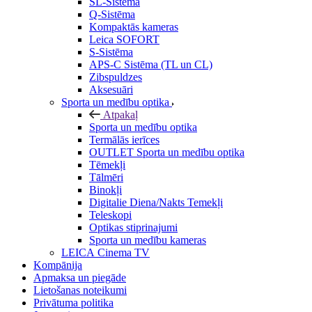
SL-Sistēma
Q-Sistēma
Kompaktās kameras
Leica SOFORT
S-Sistēma
APS-C Sistēma (TL un CL)
Zibspuldzes
Aksesuāri
Sporta un medību optika
Atpakaļ
Sporta un medību optika
Termālās ierīces
OUTLET Sporta un medību optika
Tēmekļi
Tālmēri
Binokļi
Digitalie Diena/Nakts Temekļi
Teleskopi
Optikas stiprinajumi
Sporta un medību kameras
LEICA Cinema TV
Kompānija
Apmaksa un piegāde
Lietošanas noteikumi
Privātuma politika