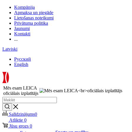
Kompānija
Apmaksa un piegāde
Lietošanas noteikumi
Privātuma politika
Jaunumi
Kontakti
...
Latviski
Русский
English
Mēs esam LEICA
oficiālais izplatītājs
Salīdzinājums
0
Atliktie
0
Jūsu grozs
0