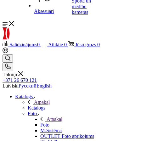
Sporta un
medību
Aksesuāri
kameras
Salīdzinājums
0
Atliktie
0
Jūsu grozs
0
Tālruņi
+371 26 670 121
Latviski
Русский
English
Katalogs
Atpakaļ
Katalogs
Foto
Atpakaļ
Foto
M-Sistēma
OUTLET Foto aprīkojums