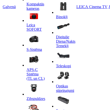
Kompaktās
Galvenā
LEICA Cinema TV
kameras
Binokļi
Leica
SOFORT
Digitalie
Diena/Nakts
Temekļi
S-Sistēma
Teleskopi
APS-C
Sistēma
(TL un CL)
Optikas
stiprinajumi
Zibspuldzes