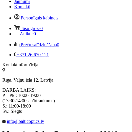
Jaunumi
Kontakti
Personīgais kabinets
Jūsu grozs
0
Atliktie
0
Preču salīdzināšana
0
+371 26 670 121
Kontaktinformācija
Rīga, Vaļņu iela 12, Latvija.
DARBA LAIKS:
P. - Pk.: 10:00-19:00
(13:30-14:00 - pārtraukums)
S.: 11:00-18:00
Sv.: Slēgts
info@balticoptics.lv