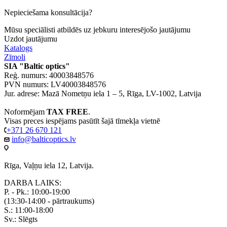
Nepieciešama konsultācija?
Mūsu speciālisti atbildēs uz jebkuru interesējošo jautājumu
Uzdot jautājumu
Katalogs
Zīmoli
SIA "Baltic optics"
Reģ. numurs: 40003848576
PVN numurs: LV40003848576
Jur. adrese: Mazā Nometņu iela 1 – 5, Rīga, LV-1002, Latvija
Noformējam
TAX FREE
.
Visas preces iespējams pasūtīt šajā tīmekļa vietnē
+371 26 670 121
info@balticoptics.lv
Rīga, Vaļņu iela 12, Latvija.
DARBA LAIKS:
P. - Pk.: 10:00-19:00
(13:30-14:00 - pārtraukums)
S.: 11:00-18:00
Sv.: Slēgts