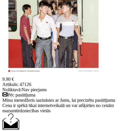
9.90 €
Artikuls:
47126
Noliktavā:
Nav pieejams
Pēc pasūtījuma
Mūsu menedžeris sazināsies ar Jums, lai precizētu pasūtījumu
Cena ir spēkā tikai internetveikalā un var atšķirties no cenām
mazumtirdzniecības vietās