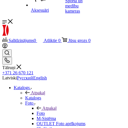
Sporta un
medību
Aksesuāri
kameras
Salīdzinājums
0
Atliktie
0
Jūsu grozs
0
Tālruņi
+371 26 670 121
Latviski
Русский
English
Katalogs
Atpakaļ
Katalogs
Foto
Atpakaļ
Foto
M-Sistēma
OUTLET Foto aprīkojums