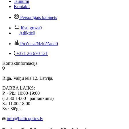
Jaunumi
Kontakti
Personīgais kabinets
Jūsu grozs
0
Atliktie
0
Preču salīdzināšana
0
+371 26 670 121
Kontaktinformācija
Rīga, Vaļņu iela 12, Latvija.
DARBA LAIKS:
P. - Pk.: 10:00-19:00
(13:30-14:00 - pārtraukums)
S.: 11:00-18:00
Sv.: Slēgts
info@balticoptics.lv