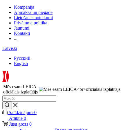
Kompānija
Apmaksa un piegāde
Lietošanas noteikumi
Privātuma politika
Jaunumi
Kontakti
...
Latviski
Русский
English
Mēs esam LEICA
oficiālais izplatītājs
Salīdzinājums
0
Atliktie
0
Jūsu grozs
0