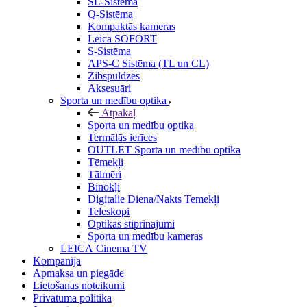
SL-Sistēma
Q-Sistēma
Kompaktās kameras
Leica SOFORT
S-Sistēma
APS-C Sistēma (TL un CL)
Zibspuldzes
Aksesuāri
Sporta un medību optika
Atpakaļ
Sporta un medību optika
Termālās ierīces
OUTLET Sporta un medību optika
Tēmekļi
Tālmēri
Binokļi
Digitalie Diena/Nakts Temekļi
Teleskopi
Optikas stiprinajumi
Sporta un medību kameras
LEICA Cinema TV
Kompānija
Apmaksa un piegāde
Lietošanas noteikumi
Privātuma politika