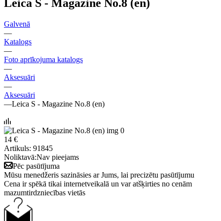
Leica S - Magazine No.8 (en)
Galvenā
—
Katalogs
—
Foto aprīkojuma katalogs
—
Aksesuāri
—
Aksesuāri
—
Leica S - Magazine No.8 (en)
14 €
Artikuls:
91845
Noliktavā:
Nav pieejams
Pēc pasūtījuma
Mūsu menedžeris sazināsies ar Jums, lai precizētu pasūtījumu
Cena ir spēkā tikai internetveikalā un var atšķirties no cenām
mazumtirdzniecības vietās