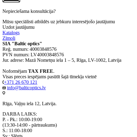
Nepieciešama konsultācija?
Mūsu speciālisti atbildēs uz jebkuru interesējošo jautājumu
Uzdot jautājumu
Katalogs
Zīmoli
SIA "Baltic optics"
Reģ. numurs: 40003848576
PVN numurs: LV40003848576
Jur. adrese: Mazā Nometņu iela 1 – 5, Rīga, LV-1002, Latvija
Noformējam
TAX FREE
.
Visas preces iespējams pasūtīt šajā tīmekļa vietnē
+371 26 670 121
info@balticoptics.lv
Rīga, Vaļņu iela 12, Latvija.
DARBA LAIKS:
P. - Pk.: 10:00-19:00
(13:30-14:00 - pārtraukums)
S.: 11:00-18:00
Sv.: Slēgts