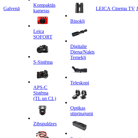
Kompaktās
Galvenā
LEICA Cinema TV
kameras
Binokļi
Leica
SOFORT
Digitalie
Diena/Nakts
Temekļi
S-Sistēma
Teleskopi
APS-C
Sistēma
(TL un CL)
Optikas
stiprinajumi
Zibspuldzes