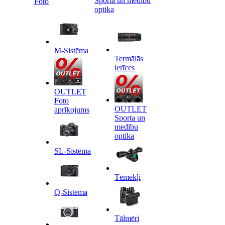
Sporta un medību
Foto
optika
M-Sistēma
Termālās
ierīces
OUTLET
Foto
OUTLET
aprīkojums
Sporta un
medību
optika
SL-Sistēma
Tēmekļi
Q-Sistēma
Tālmēri