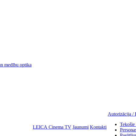
 medību optika
Autorizācija / 
Tekošie 
LEICA Cinema TV
Jaunumi
Kontakti
Personas
Pasūtīju