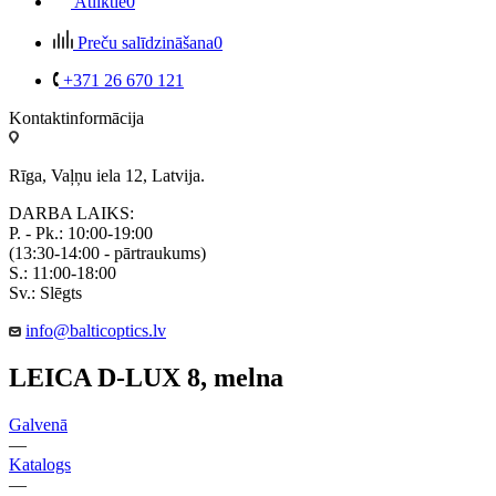
Atliktie
0
Preču salīdzināšana
0
+371 26 670 121
Kontaktinformācija
Rīga, Vaļņu iela 12, Latvija.
DARBA LAIKS:
P. - Pk.: 10:00-19:00
(13:30-14:00 - pārtraukums)
S.: 11:00-18:00
Sv.: Slēgts
info@balticoptics.lv
LEICA D-LUX 8, melna
Galvenā
—
Katalogs
—