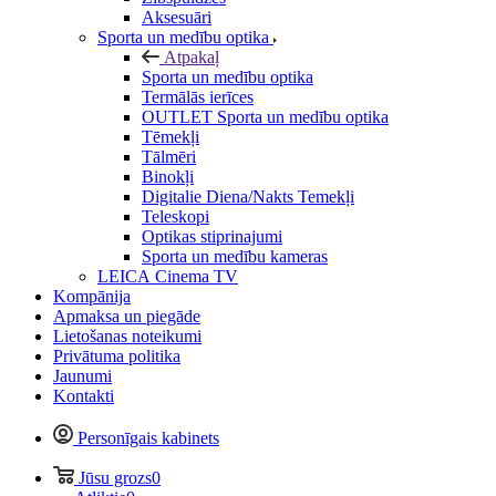
Aksesuāri
Sporta un medību optika
Atpakaļ
Sporta un medību optika
Termālās ierīces
OUTLET Sporta un medību optika
Tēmekļi
Tālmēri
Binokļi
Digitalie Diena/Nakts Temekļi
Teleskopi
Optikas stiprinajumi
Sporta un medību kameras
LEICA Cinema TV
Kompānija
Apmaksa un piegāde
Lietošanas noteikumi
Privātuma politika
Jaunumi
Kontakti
Personīgais kabinets
Jūsu grozs
0