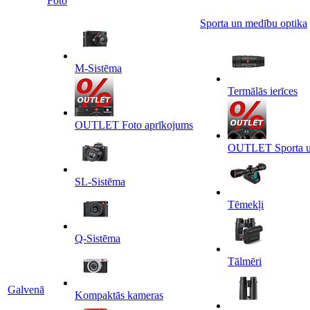
Foto
Sporta un medību optika
M-Sistēma
Termālās ierīces
OUTLET Foto aprīkojums
OUTLET Sporta un
SL-Sistēma
Tēmekļi
Q-Sistēma
Tālmēri
Galvenā
Kompaktās kameras