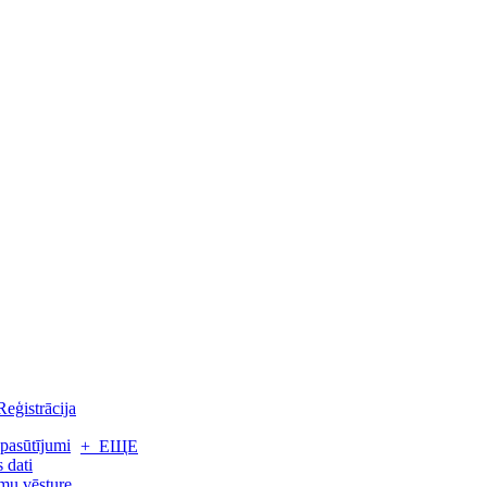
Reģistrācija
pasūtījumi
+ ЕЩЕ
 dati
mu vēsture