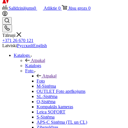
Salīdzinājums
0
Atliktie
0
Jūsu grozs
0
Tālruņi
+371 26 670 121
Latviski
Русский
English
Katalogs
Atpakaļ
Katalogs
Foto
Atpakaļ
Foto
M-Sistēma
OUTLET Foto aprīkojums
SL-Sistēma
Q-Sistēma
Kompaktās kameras
Leica SOFORT
S-Sistēma
APS-C Sistēma (TL un CL)
Zibspuldzes