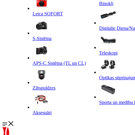
Binokļi
Leica SOFORT
Digitalie Diena/N
S-Sistēma
Teleskopi
APS-C Sistēma (TL un CL)
Optikas stiprinaju
Zibspuldzes
Sporta un medību 
Aksesuāri