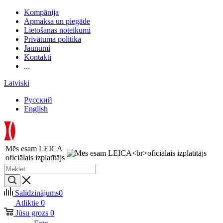
Kompānija
Apmaksa un piegāde
Lietošanas noteikumi
Privātuma politika
Jaunumi
Kontakti
...
Latviski
Русский
English
Mēs esam LEICA
oficiālais izplatītājs
Salīdzinājums
0
Atliktie
0
Jūsu grozs
0