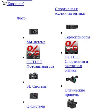
Корзина
0
Спортивная и
охотничья оптика
Фото
Tермоприборы
M-Система
OUTLET
Спортивная и
OUTLET
охотничья
Фотоаппаратура
оптика
SL-Система
Оптические
прицелы
Q-Cистема