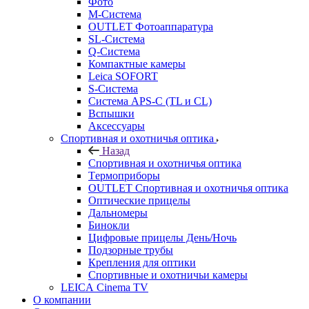
Фото
M-Система
OUTLET Фотоаппаратура
SL-Система
Q-Cистема
Компактные камеры
Leica SOFORT
S-Система
Система APS-C (TL и CL)
Вспышки
Аксессуары
Спортивная и охотничья оптика
Назад
Спортивная и охотничья оптика
Tермоприборы
OUTLET Спортивная и охотничья оптика
Оптические прицелы
Дальномеры
Бинокли
Цифровые прицелы День/Ночь
Подзорные трубы
Крепления для оптики
Спортивные и охотничьи камеры
LEICA Cinema TV
О компании