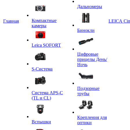
Дальномеры
Компактные
Главная
LEICA Ci
камеры
Бинокли
Leica SOFORT
Цифровые
прицелы День/
Ночь
S-Система
Подзорные
Система APS-C
трубы
(TL и CL)
Крепления для
Вспышки
оптики