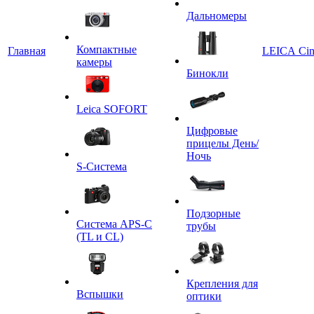
Дальномеры
Компактные
Главная
LEICA Ci
камеры
Бинокли
Leica SOFORT
Цифровые
прицелы День/
Ночь
S-Система
Подзорные
Система APS-C
трубы
(TL и CL)
Крепления для
Вспышки
оптики