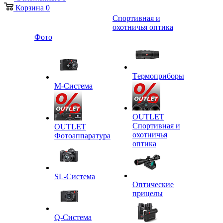
Корзина
0
Спортивная и
охотничья оптика
Фото
Tермоприборы
M-Система
OUTLET
Спортивная и
OUTLET
охотничья
Фотоаппаратура
оптика
SL-Система
Оптические
прицелы
Q-Cистема