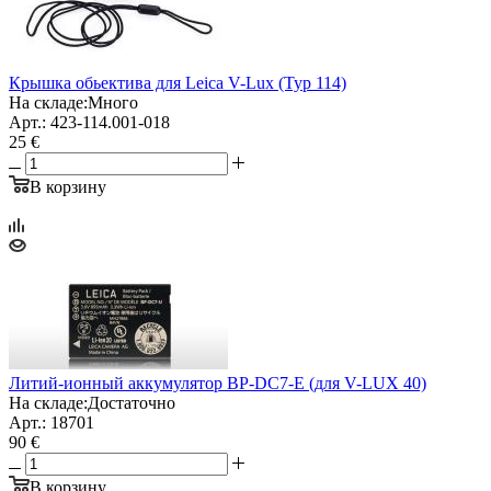
Крышка обьектива для Leica V-Lux (Typ 114)
На складе:
Много
Арт.: 423-114.001-018
25 €
В корзину
Литий-ионный аккумулятор BP-DC7-E (для V-LUX 40)
На складе:
Достаточно
Арт.: 18701
90 €
В корзину