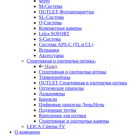
Фото
M-Система
OUTLET Фотоаппаратура
SL-Система
Q-Cистема
Компактные камеры
Leica SOFORT
S-Система
Система APS-C (TL и CL)
Вспышки
Аксессуары
Спортивная и охотничья оптика
Назад
Спортивная и охотничья оптика
Tермоприборы
OUTLET Спортивная и охотничья оптика
Оптические прицелы
Дальномеры
Бинокли
Цифровые прицелы День/Ночь
Подзорные трубы
Крепления для оптики
Спортивные и охотничьи камеры
LEICA Cinema TV
О компании