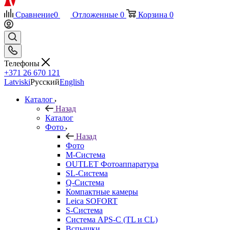
Сравнение
0
Отложенные
0
Корзина
0
Телефоны
+371 26 670 121
Latviski
Русский
English
Каталог
Назад
Каталог
Фото
Назад
Фото
M-Система
OUTLET Фотоаппаратура
SL-Система
Q-Cистема
Компактные камеры
Leica SOFORT
S-Система
Система APS-C (TL и CL)
Вспышки