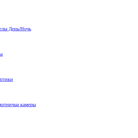
елы День/Ночь
бы
оптики
хотничьи камеры