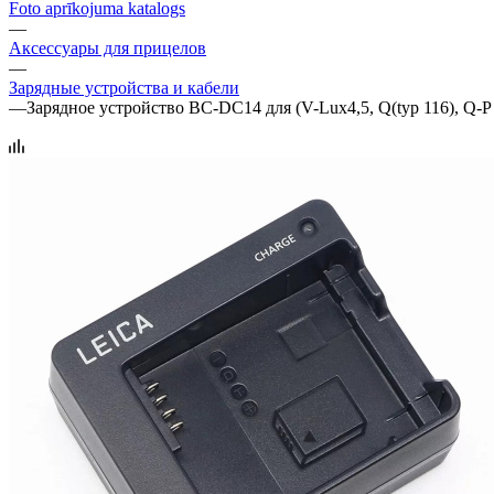
Foto aprīkojuma katalogs
—
Аксессуары для прицелов
—
Зарядные устройства и кабели
—
Зарядное устройство BC-DC14 для (V-Lux4,5, Q(typ 116), Q-P