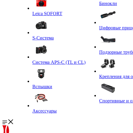
Бинокли
Leica SOFORT
Цифровые приц
S-Система
Подзорные тру
Система APS-C (TL и CL)
Крепления для 
Вспышки
Спортивные и о
Аксессуары