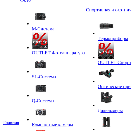
Фото
Спортивная и охотнич
M-Система
Tермоприборы
OUTLET Фотоаппаратура
OUTLET Спортив
SL-Система
Оптические пр
Q-Cистема
Дальномеры
Главная
Компактные камеры