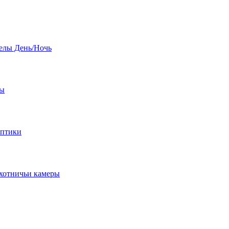
елы День/Ночь
бы
оптики
хотничьи камеры