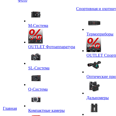
Фото
Спортивная и охотнич
M-Система
Tермоприборы
OUTLET Фотоаппаратура
OUTLET Спортив
SL-Система
Оптические пр
Q-Cистема
Дальномеры
Главная
Компактные камеры