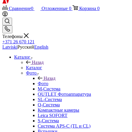
Сравнение
0
Отложенные
0
Корзина
0
Телефоны
+371 26 670 121
Latviski
Русский
English
Каталог
Назад
Каталог
Фото
Назад
Фото
M-Система
OUTLET Фотоаппаратура
SL-Система
Q-Cистема
Компактные камеры
Leica SOFORT
S-Система
Система APS-C (TL и CL)
Вспышки