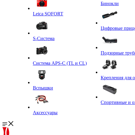
Бинокли
Leica SOFORT
Цифровые приц
S-Система
Подзорные тру
Система APS-C (TL и CL)
Крепления для 
Вспышки
Спортивные и о
Аксессуары