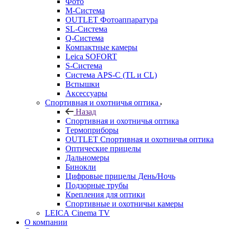
Фото
M-Система
OUTLET Фотоаппаратура
SL-Система
Q-Cистема
Компактные камеры
Leica SOFORT
S-Система
Система APS-C (TL и CL)
Вспышки
Аксессуары
Спортивная и охотничья оптика
Назад
Спортивная и охотничья оптика
Tермоприборы
OUTLET Спортивная и охотничья оптика
Оптические прицелы
Дальномеры
Бинокли
Цифровые прицелы День/Ночь
Подзорные трубы
Крепления для оптики
Спортивные и охотничьи камеры
LEICA Cinema TV
О компании