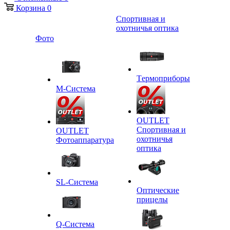
Корзина
0
Спортивная и
охотничья оптика
Фото
Tермоприборы
M-Система
OUTLET
Спортивная и
OUTLET
охотничья
Фотоаппаратура
оптика
SL-Система
Оптические
прицелы
Q-Cистема