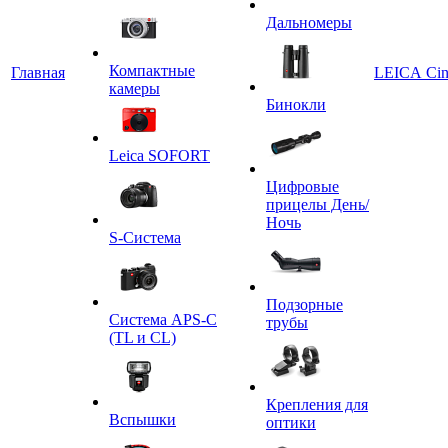
Дальномеры
Компактные
Главная
LEICA Ci
камеры
Бинокли
Leica SOFORT
Цифровые
прицелы День/
Ночь
S-Система
Подзорные
Система APS-C
трубы
(TL и CL)
Крепления для
Вспышки
оптики