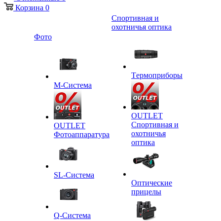
Корзина
0
Спортивная и
охотничья оптика
Фото
Tермоприборы
M-Система
OUTLET
Спортивная и
OUTLET
охотничья
Фотоаппаратура
оптика
SL-Система
Оптические
прицелы
Q-Cистема