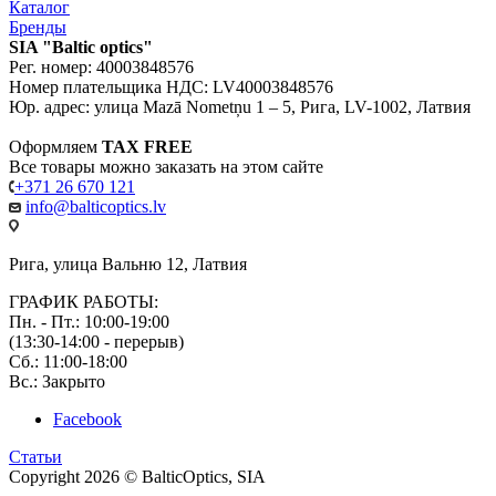
Каталог
Бренды
SIA "Baltic optics"
Рег. номер: 40003848576
Номер плательщика НДС: LV40003848576
Юр. адрес: улица Mazā Nometņu 1 – 5, Рига, LV-1002, Латвия
Оформляем
TAX FREE
Все товары можно заказать на этом сайте
+371 26 670 121
info@balticoptics.lv
Рига, улица Вальню 12, Латвия
ГРАФИК РАБОТЫ:
Пн. - Пт.: 10:00-19:00
(13:30-14:00 - перерыв)
Сб.: 11:00-18:00
Вс.: Закрыто
Facebook
Статьи
Copyright 2026 © BalticOptics, SIA