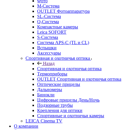
Фото
M-Система
OUTLET Фотоаппаратура
SL-Система
Q-Cистема
Компактные камеры
Leica SOFORT
S-Система
Система APS-C (TL и CL)
Вспышки
Аксессуары
Спортивная и охотничья оптика
Назад
Спортивная и охотничья оптика
Tермоприборы
OUTLET Спортивная и охотничья оптика
Оптические прицелы
Дальномеры
Бинокли
Цифровые прицелы День/Ночь
Подзорные трубы
Крепления для оптики
Спортивные и охотничьи камеры
LEICA Cinema TV
О компании