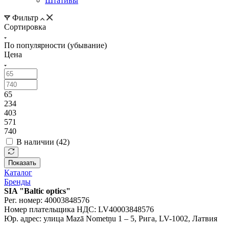
Штативы
Фильтр
Сортировка
По популярности (убывание)
Цена
65
234
403
571
740
В наличии (
42
)
Показать
Каталог
Бренды
SIA "Baltic optics"
Рег. номер: 40003848576
Номер плательщика НДС: LV40003848576
Юр. адрес: улица Mazā Nometņu 1 – 5, Рига, LV-1002, Латвия