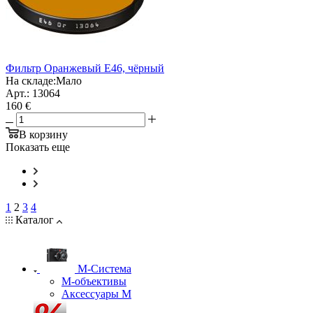
Фильтр Oранжевый E46, чёрный
На складе:
Мало
Арт.: 13064
160 €
В корзину
Показать еще
1
2
3
4
Каталог
M-Система
М-объективы
Аксессуары М