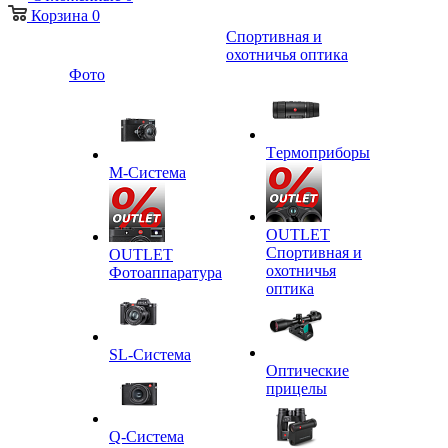
Корзина
0
Спортивная и
охотничья оптика
Фото
Tермоприборы
M-Система
OUTLET
Спортивная и
OUTLET
охотничья
Фотоаппаратура
оптика
SL-Система
Оптические
прицелы
Q-Cистема