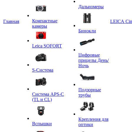
Дальномеры
Компактные
Главная
LEICA Ci
камеры
Бинокли
Leica SOFORT
Цифровые
прицелы День/
Ночь
S-Система
Подзорные
Система APS-C
трубы
(TL и CL)
Крепления для
Вспышки
оптики