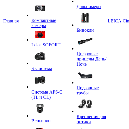
Дальномеры
Компактные
Главная
LEICA Ci
камеры
Бинокли
Leica SOFORT
Цифровые
прицелы День/
Ночь
S-Система
Подзорные
Система APS-C
трубы
(TL и CL)
Крепления для
Вспышки
оптики