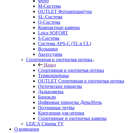
Фото
M-Система
OUTLET Фотоаппаратура
SL-Система
Q-Cистема
Компактные камеры
Leica SOFORT
S-Система
Система APS-C (TL и CL)
Вспышки
Аксессуары
Спортивная и охотничья оптика
Назад
Спортивная и охотничья оптика
Tермоприборы
OUTLET Спортивная и охотничья оптика
Оптические прицелы
Дальномеры
Бинокли
Цифровые прицелы День/Ночь
Подзорные трубы
Крепления для оптики
Спортивные и охотничьи камеры
LEICA Cinema TV
О компании