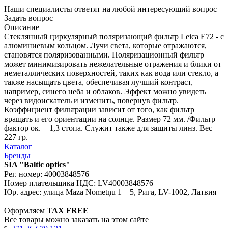
Наши специалисты ответят на любой интересующий вопрос
Задать вопрос
Описание
Стеклянный циркулярный поляризающий фильтр Leica E72 - с
алюминиевым кольцом. Лучи света, которые отражаются,
становятся поляризованными. Поляризационный фильтр
может минимизировать нежелательные отражения и блики от
неметаллических поверхностей, таких как вода или стекло, а
также насыщать цвета, обеспечивая лучший контраст,
например, синего неба и облаков. Эффект можно увидеть
через видоискатель и изменить, повернув фильтр.
Коэффициент фильтрации зависит от того, как фильтр
вращать и его ориентации на солнце. Размер 72 мм. /Фильтр
фактор ок. + 1,3 стопа. Служит также для защиты линз. Вес
227 гр.
Каталог
Бренды
SIA "Baltic optics"
Рег. номер: 40003848576
Номер плательщика НДС: LV40003848576
Юр. адрес: улица Mazā Nometņu 1 – 5, Рига, LV-1002, Латвия
Оформляем
TAX FREE
Все товары можно заказать на этом сайте