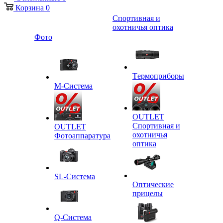
Корзина
0
Спортивная и
охотничья оптика
Фото
Tермоприборы
M-Система
OUTLET
Спортивная и
OUTLET
охотничья
Фотоаппаратура
оптика
SL-Система
Оптические
прицелы
Q-Cистема