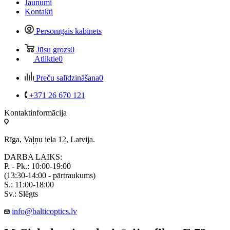
Jaunumi
Kontakti
Personīgais kabinets
Jūsu grozs
0
Atliktie
0
Preču salīdzināšana
0
+371 26 670 121
Kontaktinformācija
Rīga, Vaļņu iela 12, Latvija.
DARBA LAIKS:
P. - Pk.: 10:00-19:00
(13:30-14:00 - pārtraukums)
S.: 11:00-18:00
Sv.: Slēgts
info@balticoptics.lv