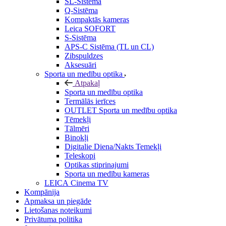
SL-Sistēma
Q-Sistēma
Kompaktās kameras
Leica SOFORT
S-Sistēma
APS-C Sistēma (TL un CL)
Zibspuldzes
Aksesuāri
Sporta un medību optika
Atpakaļ
Sporta un medību optika
Termālās ierīces
OUTLET Sporta un medību optika
Tēmekļi
Tālmēri
Binokļi
Digitalie Diena/Nakts Temekļi
Teleskopi
Optikas stiprinajumi
Sporta un medību kameras
LEICA Cinema TV
Kompānija
Apmaksa un piegāde
Lietošanas noteikumi
Privātuma politika