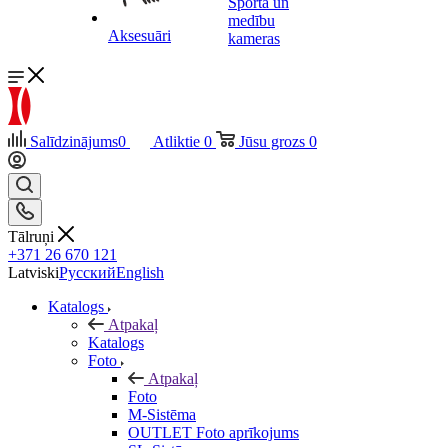
Sporta un
medību
Aksesuāri
kameras
Salīdzinājums
0
Atliktie
0
Jūsu grozs
0
Tālruņi
+371 26 670 121
Latviski
Русский
English
Katalogs
Atpakaļ
Katalogs
Foto
Atpakaļ
Foto
M-Sistēma
OUTLET Foto aprīkojums