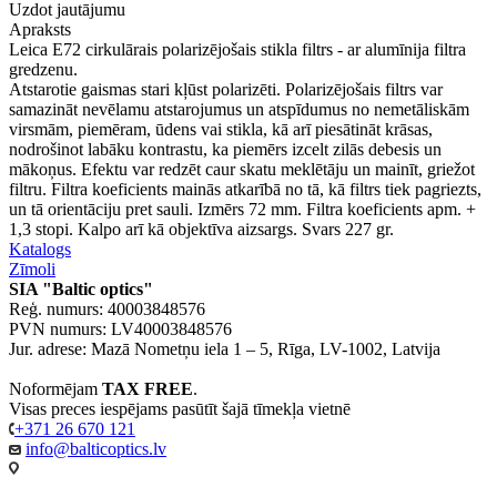
Uzdot jautājumu
Apraksts
Leica E72 cirkulārais polarizējošais stikla filtrs - ar alumīnija filtra
gredzenu.
Atstarotie gaismas stari kļūst polarizēti. Polarizējošais filtrs var
samazināt nevēlamu atstarojumus un atspīdumus no nemetāliskām
virsmām, piemēram, ūdens vai stikla, kā arī piesātināt krāsas,
nodrošinot labāku kontrastu, ka piemērs izcelt zilās debesis un
mākoņus. Efektu var redzēt caur skatu meklētāju un mainīt, griežot
filtru. Filtra koeficients mainās atkarībā no tā, kā filtrs tiek pagriezts,
un tā orientāciju pret sauli. Izmērs 72 mm. Filtra koeficients apm. +
1,3 stopi. Kalpo arī kā objektīva aizsargs. Svars 227 gr.
Katalogs
Zīmoli
SIA "Baltic optics"
Reģ. numurs: 40003848576
PVN numurs: LV40003848576
Jur. adrese: Mazā Nometņu iela 1 – 5, Rīga, LV-1002, Latvija
Noformējam
TAX FREE
.
Visas preces iespējams pasūtīt šajā tīmekļa vietnē
+371 26 670 121
info@balticoptics.lv