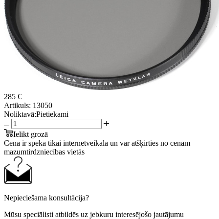
285 €
Artikuls:
13050
Noliktavā:
Pietiekami
Ielikt grozā
Cena ir spēkā tikai internetveikalā un var atšķirties no cenām
mazumtirdzniecības vietās
Nepieciešama konsultācija?
Mūsu speciālisti atbildēs uz jebkuru interesējošo jautājumu