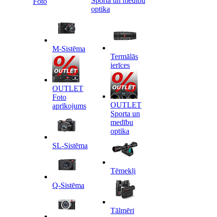
Sporta un medību
Foto
optika
M-Sistēma
Termālās
ierīces
OUTLET
Foto
OUTLET
aprīkojums
Sporta un
medību
optika
SL-Sistēma
Tēmekļi
Q-Sistēma
Tālmēri