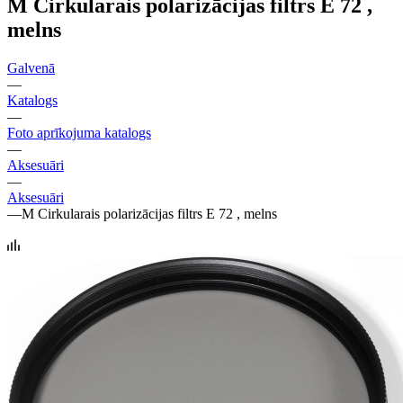
M Cirkularais polarizācijas filtrs E 72 ,
melns
Galvenā
—
Katalogs
—
Foto aprīkojuma katalogs
—
Aksesuāri
—
Aksesuāri
—
M Cirkularais polarizācijas filtrs E 72 , melns