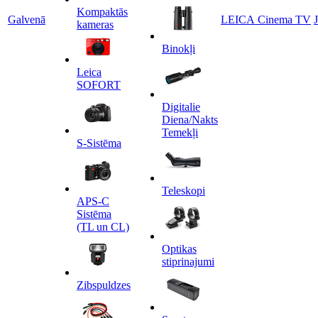
Kompaktās
Galvenā
LEICA Cinema TV
kameras
Binokļi
Leica
SOFORT
Digitalie
Diena/Nakts
Temekļi
S-Sistēma
Teleskopi
APS-C
Sistēma
(TL un CL)
Optikas
stiprinajumi
Zibspuldzes