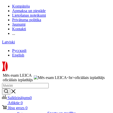
Kompānija
Apmaksa un piegāde
Lietošanas noteikumi
Privātuma politika
Jaunumi
Kontakti
...
Latviski
Русский
English
Mēs esam LEICA
oficiālais izplatītājs
Salīdzinājums
0
Atliktie
0
Jūsu grozs
0