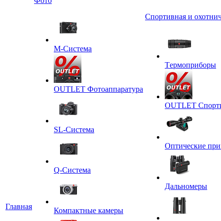
Фото
Спортивная и охотнич
M-Система
Tермоприборы
OUTLET Фотоаппаратура
OUTLET Спортив
SL-Система
Оптические пр
Q-Cистема
Дальномеры
Главная
Компактные камеры