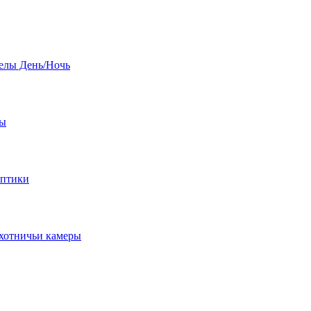
елы День/Ночь
бы
оптики
хотничьи камеры