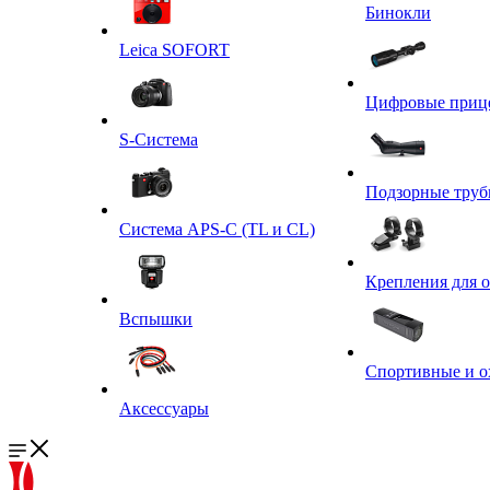
Бинокли
Leica SOFORT
Цифровые приц
S-Система
Подзорные тру
Система APS-C (TL и CL)
Крепления для 
Вспышки
Спортивные и о
Аксессуары