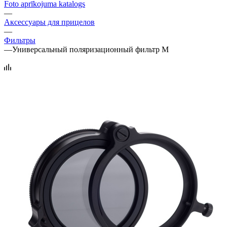
Foto aprīkojuma katalogs
—
Аксессуары для прицелов
—
Фильтры
—
Универсальный поляризационный фильтр М