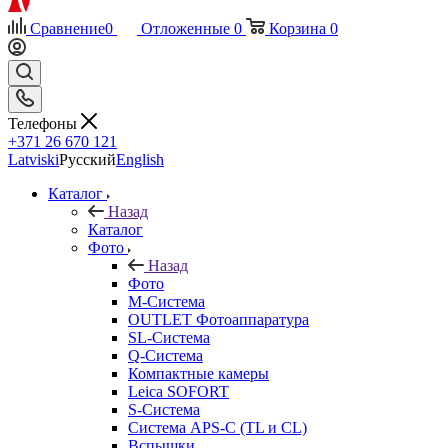
Сравнение
0
Отложенные
0
Корзина
0
Телефоны
+371 26 670 121
Latviski
Русский
English
Каталог
Назад
Каталог
Фото
Назад
Фото
M-Система
OUTLET Фотоаппаратура
SL-Система
Q-Cистема
Компактные камеры
Leica SOFORT
S-Система
Система APS-C (TL и CL)
Вспышки