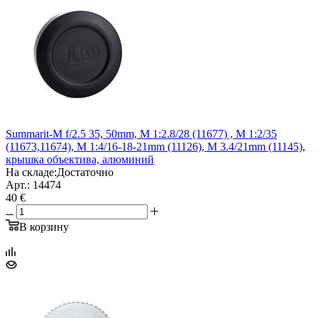
Summarit-M f/2.5 35, 50mm, M 1:2.8/28 (11677) , M 1:2/35
(11673,11674), M 1:4/16-18-21mm (11126), M 3.4/21mm (11145),
крышка объектива, алюминий
На складе:
Достаточно
Арт.: 14474
40 €
В корзину