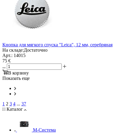
Кнопка для мягкого спуска "Leica", 12 мм, cеребряная
На складе:
Достаточно
Арт.: 14015
75 €
В корзину
Показать еще
1
2
3
4
...
37
Каталог
M-Система