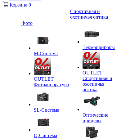
Корзина
0
Спортивная и
охотничья оптика
Фото
Tермоприборы
M-Система
OUTLET
Спортивная и
OUTLET
охотничья
Фотоаппаратура
оптика
SL-Система
Оптические
прицелы
Q-Cистема