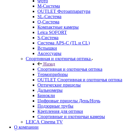
Фото
M-Система
OUTLET Фотоаппаратура
SL-Система
Q-Cистема
Компактные камеры
Leica SOFORT
S-Система
Система APS-C (TL и CL)
Вспышки
Аксессуары
Спортивная и охотничья оптика
Назад
Спортивная и охотничья оптика
Tермоприборы
OUTLET Спортивная и охотничья оптика
Оптические прицелы
Дальномеры
Бинокли
Цифровые прицелы День/Ночь
Подзорные трубы
Крепления для оптики
Спортивные и охотничьи камеры
LEICA Cinema TV
О компании