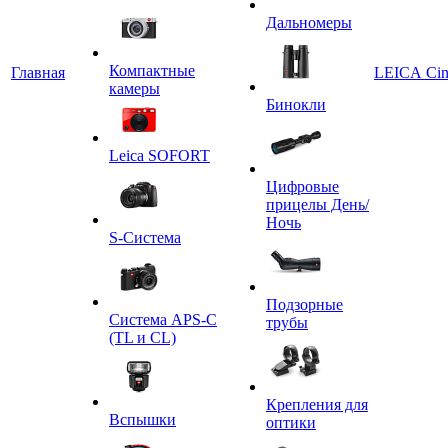
Дальномеры
Компактные
Главная
LEICA Ci
камеры
Бинокли
Leica SOFORT
Цифровые
прицелы День/
Ночь
S-Система
Подзорные
Система APS-C
трубы
(TL и CL)
Крепления для
Вспышки
оптики