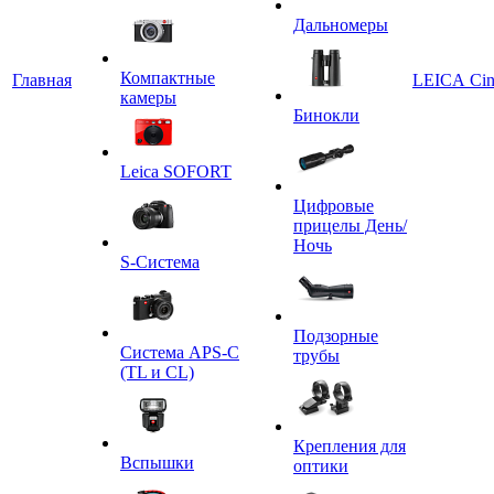
Дальномеры
Компактные
Главная
LEICA Ci
камеры
Бинокли
Leica SOFORT
Цифровые
прицелы День/
Ночь
S-Система
Подзорные
Система APS-C
трубы
(TL и CL)
Крепления для
Вспышки
оптики