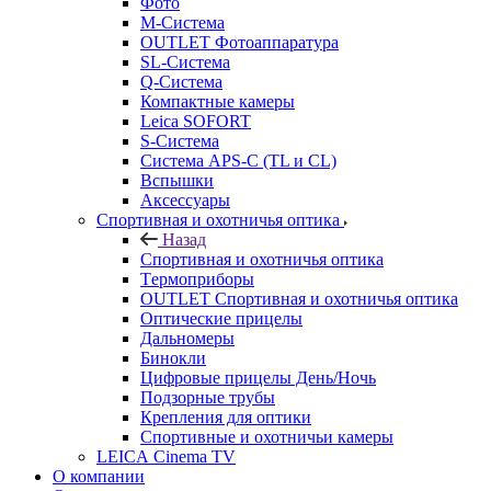
Фото
M-Система
OUTLET Фотоаппаратура
SL-Система
Q-Cистема
Компактные камеры
Leica SOFORT
S-Система
Система APS-C (TL и CL)
Вспышки
Аксессуары
Спортивная и охотничья оптика
Назад
Спортивная и охотничья оптика
Tермоприборы
OUTLET Спортивная и охотничья оптика
Оптические прицелы
Дальномеры
Бинокли
Цифровые прицелы День/Ночь
Подзорные трубы
Крепления для оптики
Спортивные и охотничьи камеры
LEICA Cinema TV
О компании