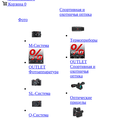
Корзина
0
Спортивная и
охотничья оптика
Фото
Tермоприборы
M-Система
OUTLET
Спортивная и
OUTLET
охотничья
Фотоаппаратура
оптика
SL-Система
Оптические
прицелы
Q-Cистема