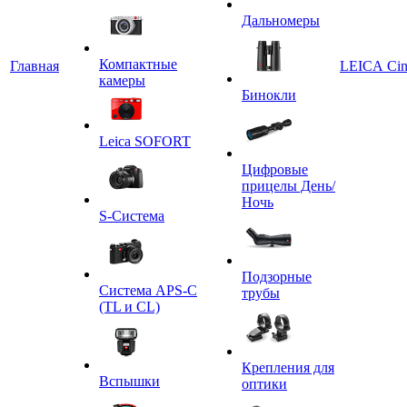
Дальномеры
Компактные
Главная
LEICA Ci
камеры
Бинокли
Leica SOFORT
Цифровые
прицелы День/
Ночь
S-Система
Подзорные
Система APS-C
трубы
(TL и CL)
Крепления для
Вспышки
оптики