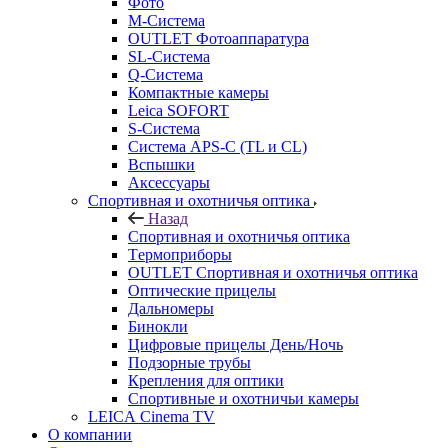
Фото
M-Система
OUTLET Фотоаппаратура
SL-Система
Q-Cистема
Компактные камеры
Leica SOFORT
S-Система
Система APS-C (TL и CL)
Вспышки
Аксессуары
Спортивная и охотничья оптика
Назад
Спортивная и охотничья оптика
Tермоприборы
OUTLET Спортивная и охотничья оптика
Оптические прицелы
Дальномеры
Бинокли
Цифровые прицелы День/Ночь
Подзорные трубы
Крепления для оптики
Спортивные и охотничьи камеры
LEICA Cinema TV
О компании