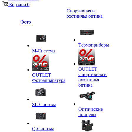
Корзина
0
Спортивная и
охотничья оптика
Фото
Tермоприборы
M-Система
OUTLET
Спортивная и
OUTLET
охотничья
Фотоаппаратура
оптика
SL-Система
Оптические
прицелы
Q-Cистема