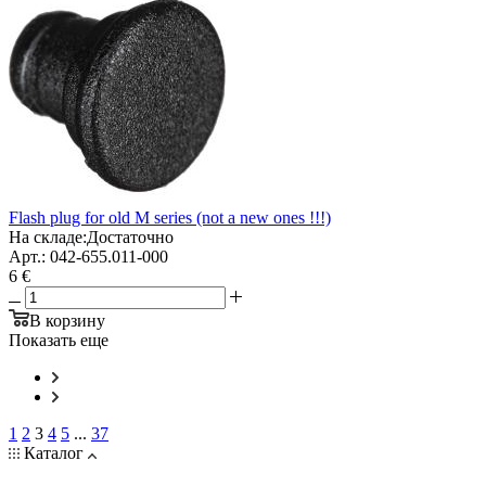
Flash plug for old M series (not a new ones !!!)
На складе:
Достаточно
Арт.: 042-655.011-000
6 €
В корзину
Показать еще
1
2
3
4
5
...
37
Каталог