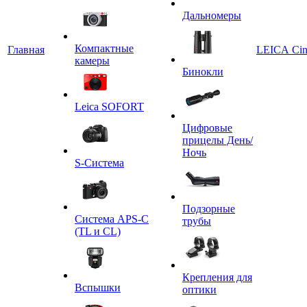
Дальномеры
Компактные
Главная
LEICA Ci
камеры
Бинокли
Leica SOFORT
Цифровые
прицелы День/
Ночь
S-Система
Подзорные
Система APS-C
трубы
(TL и CL)
Крепления для
Вспышки
оптики