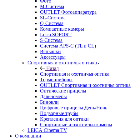
Фото
M-Система
OUTLET Фотоаппаратура
SL-Система
Q-Cистема
Компактные камеры
Leica SOFORT
S-Система
Система APS-C (TL и CL)
Вспышки
Аксессуары
Спортивная и охотничья оптика
Назад
Спортивная и охотничья оптика
Tермоприборы
OUTLET Спортивная и охотничья оптика
Оптические прицелы
Дальномеры
Бинокли
Цифровые прицелы День/Ночь
Подзорные трубы
Крепления для оптики
Спортивные и охотничьи камеры
LEICA Cinema TV
О компании