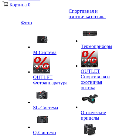
Корзина
0
Спортивная и
охотничья оптика
Фото
Tермоприборы
M-Система
OUTLET
Спортивная и
OUTLET
охотничья
Фотоаппаратура
оптика
SL-Система
Оптические
прицелы
Q-Cистема