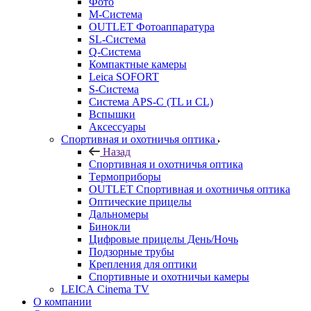
Фото
M-Система
OUTLET Фотоаппаратура
SL-Система
Q-Cистема
Компактные камеры
Leica SOFORT
S-Система
Система APS-C (TL и CL)
Вспышки
Аксессуары
Спортивная и охотничья оптика
Назад
Спортивная и охотничья оптика
Tермоприборы
OUTLET Спортивная и охотничья оптика
Оптические прицелы
Дальномеры
Бинокли
Цифровые прицелы День/Ночь
Подзорные трубы
Крепления для оптики
Спортивные и охотничьи камеры
LEICA Cinema TV
О компании