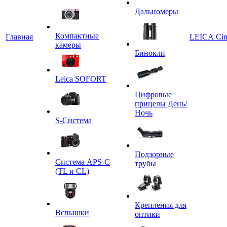
Дальномеры
Компактные
Главная
LEICA Ci
камеры
Бинокли
Leica SOFORT
Цифровые
прицелы День/
Ночь
S-Система
Подзорные
Система APS-C
трубы
(TL и CL)
Крепления для
Вспышки
оптики