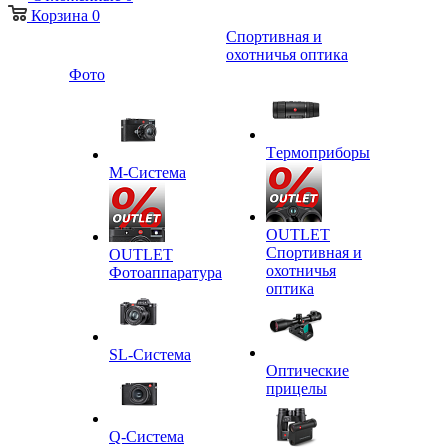
Корзина
0
Спортивная и
охотничья оптика
Фото
Tермоприборы
M-Система
OUTLET
Спортивная и
OUTLET
охотничья
Фотоаппаратура
оптика
SL-Система
Оптические
прицелы
Q-Cистема