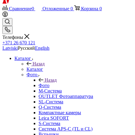
Сравнение
0
Отложенные
0
Корзина
0
Телефоны
+371 26 670 121
Latviski
Русский
English
Каталог
Назад
Каталог
Фото
Назад
Фото
M-Система
OUTLET Фотоаппаратура
SL-Система
Q-Cистема
Компактные камеры
Leica SOFORT
S-Система
Система APS-C (TL и CL)
Вспышки