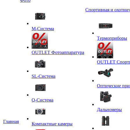
Фото
Спортивная и охотнич
M-Система
Tермоприборы
OUTLET Фотоаппаратура
OUTLET Спортив
SL-Система
Оптические пр
Q-Cистема
Дальномеры
Главная
Компактные камеры