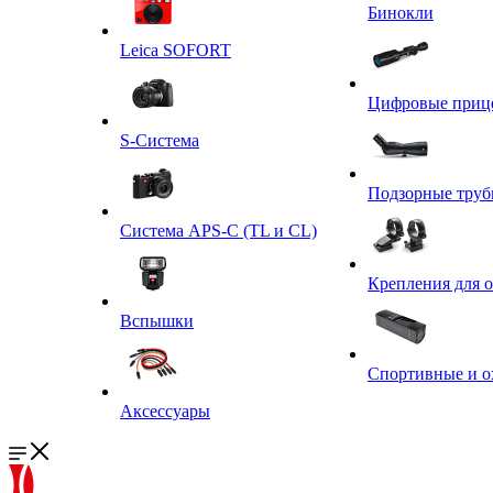
Бинокли
Leica SOFORT
Цифровые приц
S-Система
Подзорные тру
Система APS-C (TL и CL)
Крепления для 
Вспышки
Спортивные и о
Аксессуары