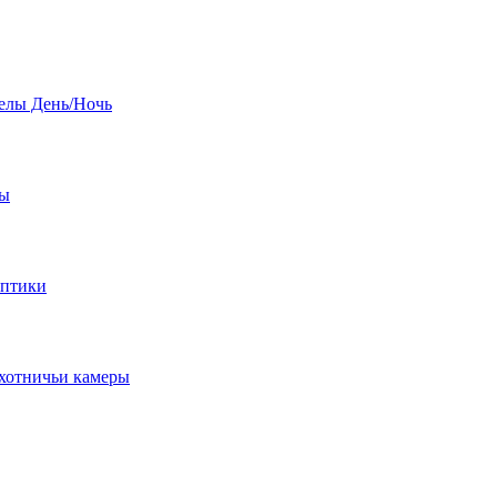
елы День/Ночь
бы
оптики
хотничьи камеры