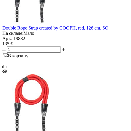
Double Rope Strap created by COOPH, red, 126 cm. SO
На складе:
Мало
Арт.: 19882
135 €
В корзину