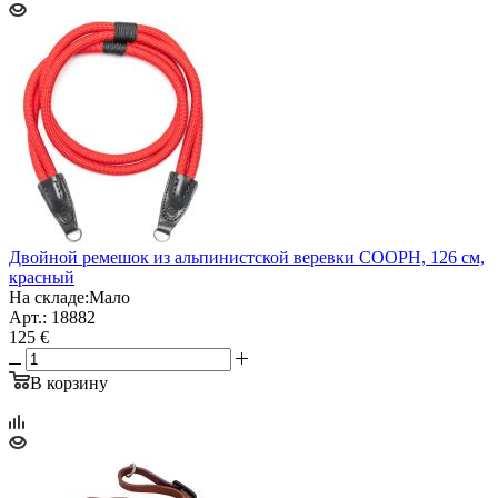
Двойной ремешок из альпинистской веревки COOPH, 126 см,
красный
На складе:
Мало
Арт.: 18882
125 €
В корзину