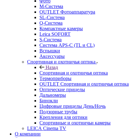
Фото
M-Система
OUTLET Фотоаппаратура
SL-Система
Q-Cистема
Компактные камеры
Leica SOFORT
S-Система
Система APS-C (TL и CL)
Вспышки
Аксессуары
Спортивная и охотничья оптика
Назад
Спортивная и охотничья оптика
Tермоприборы
OUTLET Спортивная и охотничья оптика
Оптические прицелы
Дальномеры
Бинокли
Цифровые прицелы День/Ночь
Подзорные трубы
Крепления для оптики
Спортивные и охотничьи камеры
LEICA Cinema TV
О компании