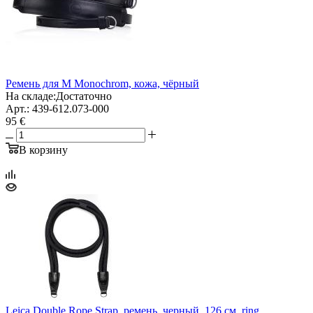
Ремень для M Monochrom, кожа, чёрный
На складе:
Достаточно
Арт.: 439-612.073-000
95 €
В корзину
Leica Double Rope Strap, ремень, черный, 126 см, ring