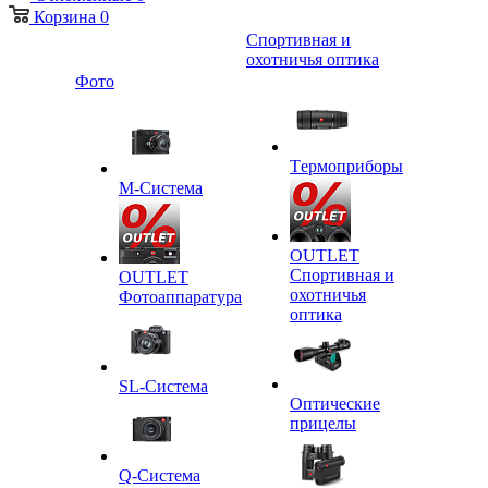
Корзина
0
Спортивная и
охотничья оптика
Фото
Tермоприборы
M-Система
OUTLET
Спортивная и
OUTLET
охотничья
Фотоаппаратура
оптика
SL-Система
Оптические
прицелы
Q-Cистема