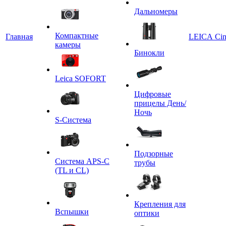
Дальномеры
Компактные
Главная
LEICA Ci
камеры
Бинокли
Leica SOFORT
Цифровые
прицелы День/
Ночь
S-Система
Подзорные
Система APS-C
трубы
(TL и CL)
Крепления для
Вспышки
оптики