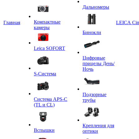
Дальномеры
Компактные
Главная
LEICA Ci
камеры
Бинокли
Leica SOFORT
Цифровые
прицелы День/
Ночь
S-Система
Подзорные
Система APS-C
трубы
(TL и CL)
Крепления для
Вспышки
оптики