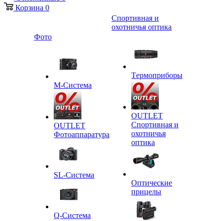
Корзина
0
Спортивная и
охотничья оптика
Фото
Tермоприборы
M-Система
OUTLET
Спортивная и
OUTLET
охотничья
Фотоаппаратура
оптика
SL-Система
Оптические
прицелы
Q-Cистема