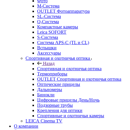
Фото
M-Система
OUTLET Фотоаппаратура
SL-Система
Q-Cистема
Компактные камеры
Leica SOFORT
S-Система
Система APS-C (TL и CL)
Вспышки
Аксессуары
Спортивная и охотничья оптика
Назад
Спортивная и охотничья оптика
Tермоприборы
OUTLET Спортивная и охотничья оптика
Оптические прицелы
Дальномеры
Бинокли
Цифровые прицелы День/Ночь
Подзорные трубы
Крепления для оптики
Спортивные и охотничьи камеры
LEICA Cinema TV
О компании