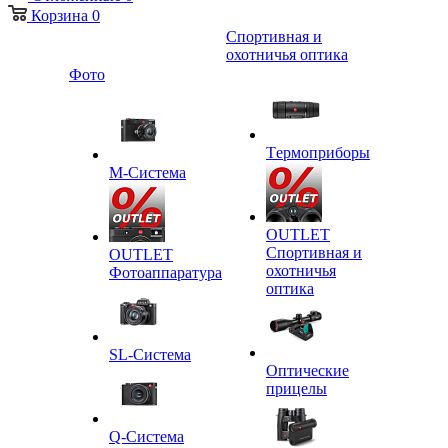
Корзина
0
Спортивная и
охотничья оптика
Фото
Tермоприборы
M-Система
OUTLET
Спортивная и
OUTLET
охотничья
Фотоаппаратура
оптика
SL-Система
Оптические
прицелы
Q-Cистема