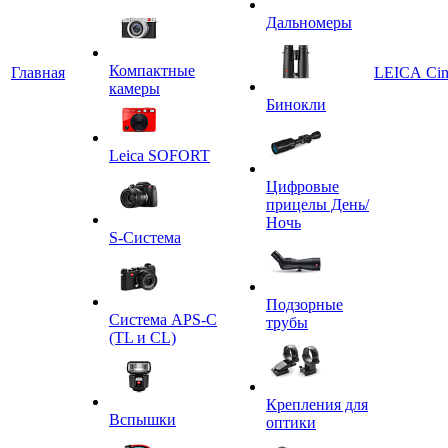
Дальномеры
Компактные
Главная
LEICA Ci
камеры
Бинокли
Leica SOFORT
Цифровые
прицелы День/
Ночь
S-Система
Подзорные
Система APS-C
трубы
(TL и CL)
Крепления для
Вспышки
оптики