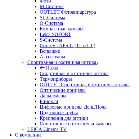
Фото
M-Система
OUTLET Фотоаппаратура
SL-Система
Q-Cистема
Компактные камеры
Leica SOFORT
S-Система
Система APS-C (TL и CL)
Вспышки
Аксессуары
Спортивная и охотничья оптика
Назад
Спортивная и охотничья оптика
Tермоприборы
OUTLET Спортивная и охотничья оптика
Оптические прицелы
Дальномеры
Бинокли
Цифровые прицелы День/Ночь
Подзорные трубы
Крепления для оптики
Спортивные и охотничьи камеры
LEICA Cinema TV
О компании