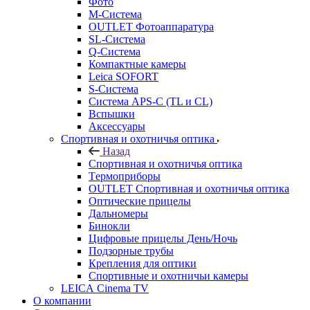
Фото
M-Система
OUTLET Фотоаппаратура
SL-Система
Q-Cистема
Компактные камеры
Leica SOFORT
S-Система
Система APS-C (TL и CL)
Вспышки
Аксессуары
Спортивная и охотничья оптика
Назад
Спортивная и охотничья оптика
Tермоприборы
OUTLET Спортивная и охотничья оптика
Оптические прицелы
Дальномеры
Бинокли
Цифровые прицелы День/Ночь
Подзорные трубы
Крепления для оптики
Спортивные и охотничьи камеры
LEICA Cinema TV
О компании