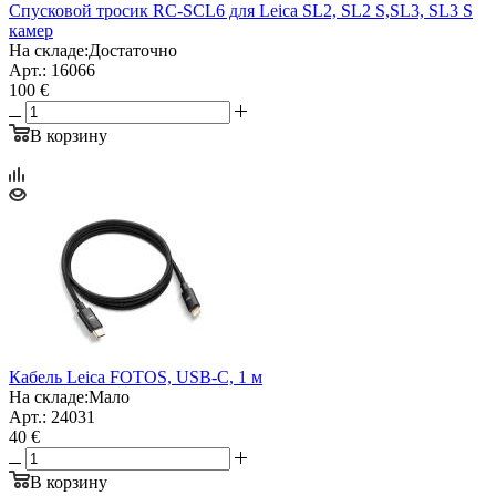
Спусковой тросик RC-SCL6 для Leica SL2, SL2 S,SL3, SL3 S
камер
На складе:
Достаточно
Арт.: 16066
100 €
В корзину
Кабель Leica FOTOS, USB-C, 1 м
На складе:
Мало
Арт.: 24031
40 €
В корзину