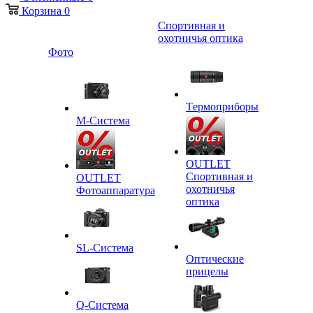
Корзина
0
Спортивная и
охотничья оптика
Фото
Tермоприборы
M-Система
OUTLET
Спортивная и
OUTLET
охотничья
Фотоаппаратура
оптика
SL-Система
Оптические
прицелы
Q-Cистема