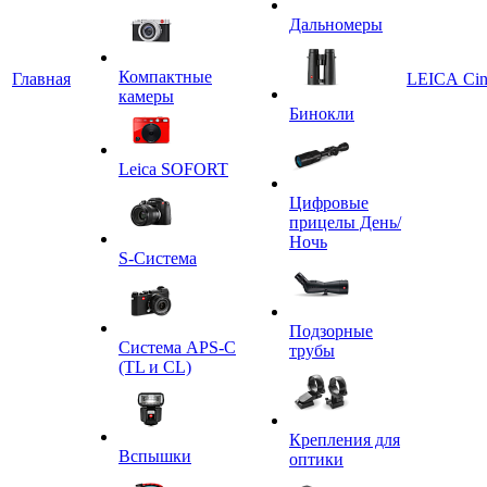
Дальномеры
Компактные
Главная
LEICA Ci
камеры
Бинокли
Leica SOFORT
Цифровые
прицелы День/
Ночь
S-Система
Подзорные
Система APS-C
трубы
(TL и CL)
Крепления для
Вспышки
оптики