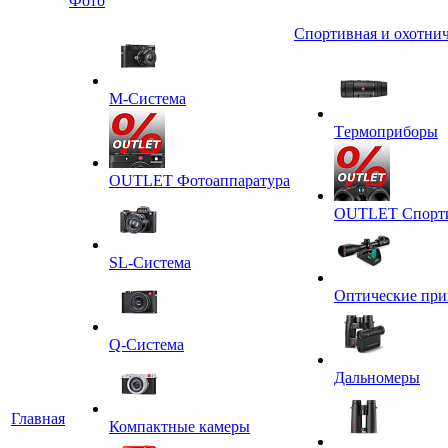
Фото
Спортивная и охотнич
M-Система
Tермоприборы
OUTLET Фотоаппаратура
OUTLET Спортив
SL-Система
Оптические пр
Q-Cистема
Дальномеры
Главная
Компактные камеры