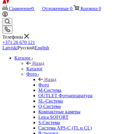
Сравнение
0
Отложенные
0
Корзина
0
Телефоны
+371 26 670 121
Latviski
Русский
English
Каталог
Назад
Каталог
Фото
Назад
Фото
M-Система
OUTLET Фотоаппаратура
SL-Система
Q-Cистема
Компактные камеры
Leica SOFORT
S-Система
Система APS-C (TL и CL)
Вспышки