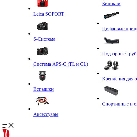
Бинокли
Leica SOFORT
Цифровые приц
S-Система
Подзорные тру
Система APS-C (TL и CL)
Крепления для 
Вспышки
Спортивные и о
Аксессуары