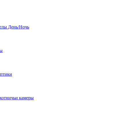
елы День/Ночь
бы
оптики
хотничьи камеры